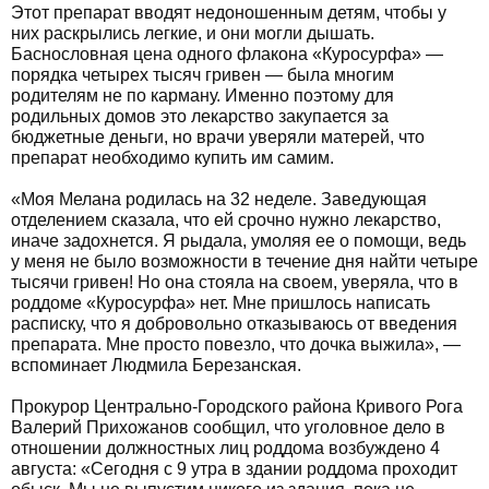
Этот препарат вводят недоношенным детям, чтобы у
них раскрылись легкие, и они могли дышать.
Баснословная цена одного флакона «Куросурфа» —
порядка четырех тысяч гривен — была многим
родителям не по карману. Именно поэтому для
родильных домов это лекарство закупается за
бюджетные деньги, но врачи уверяли матерей, что
препарат необходимо купить им самим.
«Моя Мелана родилась на 32 неделе. Заведующая
отделением сказала, что ей срочно нужно лекарство,
иначе задохнется. Я рыдала, умоляя ее о помощи, ведь
у меня не было возможности в течение дня найти четыре
тысячи гривен! Но она стояла на своем, уверяла, что в
роддоме «Куросурфа» нет. Мне пришлось написать
расписку, что я добровольно отказываюсь от введения
препарата. Мне просто повезло, что дочка выжила», —
вспоминает Людмила Березанская.
Прокурор Центрально-Городского района Кривого Рога
Валерий Прихожанов сообщил, что уголовное дело в
отношении должностных лиц роддома возбуждено 4
августа: «Сегодня с 9 утра в здании роддома проходит