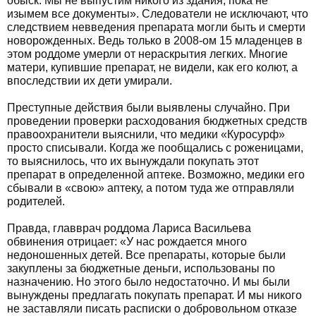
обыск. Мы не выпустим никого из здания, пока не
изымем все документы». Следователи не исключают, что
следствием невведения препарата могли быть и смерти
новорожденных. Ведь только в 2008-ом 15 младенцев в
этом роддоме умерли от нераскрытия легких. Многие
матери, купившие препарат, не видели, как его колют, а
впоследствии их дети умирали.
Преступные действия были выявлены случайно. При
проведении проверки расходования бюджетных средств
правоохранители выяснили, что медики «Куросурф»
просто списывали. Когда же пообщались с роженицами,
то выяснилось, что их вынуждали покупать этот
препарат в определенной аптеке. Возможно, медики его
сбывали в «свою» аптеку, а потом туда же отправляли
родителей.
Правда, главврач роддома Лариса Васильева
обвинения отрицает: «У нас рождается много
недоношенных детей. Все препараты, которые были
закуплены за бюджетные деньги, использованы по
назначению. Но этого было недостаточно. И мы были
вынуждены предлагать покупать препарат. И мы никого
не заставляли писать расписки о добровольном отказе