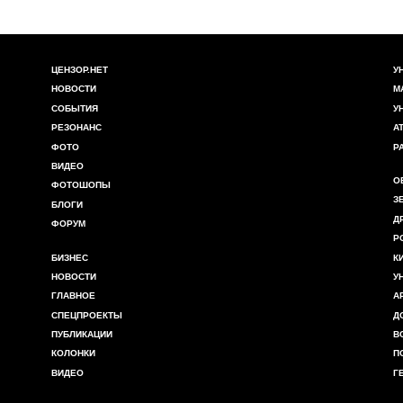
ЦЕНЗОР.НЕТ
У
НОВОСТИ
М
СОБЫТИЯ
У
РЕЗОНАНС
А
ФОТО
Р
ВИДЕО
О
ФОТОШОПЫ
З
БЛОГИ
Д
ФОРУМ
Р
БИЗНЕС
К
НОВОСТИ
У
ГЛАВНОЕ
А
СПЕЦПРОЕКТЫ
Д
ПУБЛИКАЦИИ
В
КОЛОНКИ
П
ВИДЕО
Г