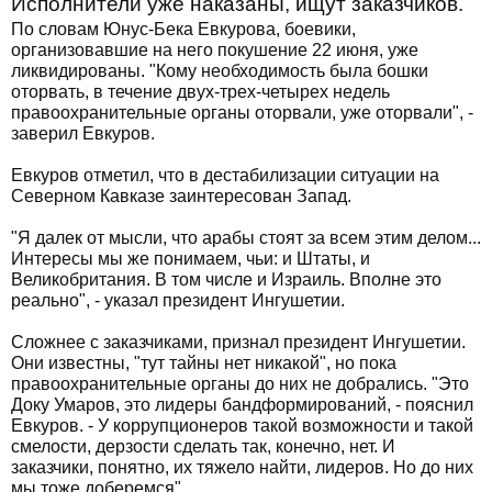
Исполнители уже наказаны, ищут заказчиков.
По словам Юнус-Бека Евкурова, боевики,
организовавшие на него покушение 22 июня, уже
ликвидированы. "Кому необходимость была бошки
оторвать, в течение двух-трех-четырех недель
правоохранительные органы оторвали, уже оторвали", -
заверил Евкуров.
Евкуров отметил, что в дестабилизации ситуации на
Северном Кавказе заинтересован Запад.
"Я далек от мысли, что арабы стоят за всем этим делом...
Интересы мы же понимаем, чьи: и Штаты, и
Великобритания. В том числе и Израиль. Вполне это
реально", - указал президент Ингушетии.
Сложнее с заказчиками, признал президент Ингушетии.
Они известны, "тут тайны нет никакой", но пока
правоохранительные органы до них не добрались. "Это
Доку Умаров, это лидеры бандформирований, - пояснил
Евкуров. - У коррупционеров такой возможности и такой
смелости, дерзости сделать так, конечно, нет. И
заказчики, понятно, их тяжело найти, лидеров. Но до них
мы тоже доберемся".