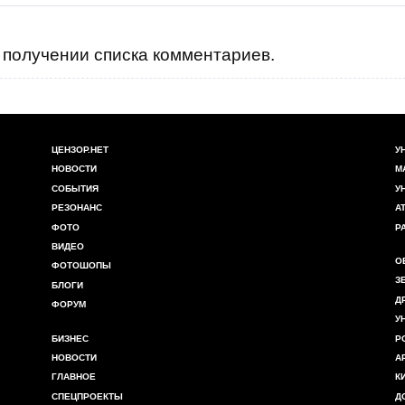
получении списка комментариев.
ЦЕНЗОР.НЕТ
У
НОВОСТИ
М
СОБЫТИЯ
У
РЕЗОНАНС
А
ФОТО
Р
ВИДЕО
О
ФОТОШОПЫ
З
БЛОГИ
Д
ФОРУМ
У
БИЗНЕС
Р
НОВОСТИ
А
ГЛАВНОЕ
К
СПЕЦПРОЕКТЫ
Д