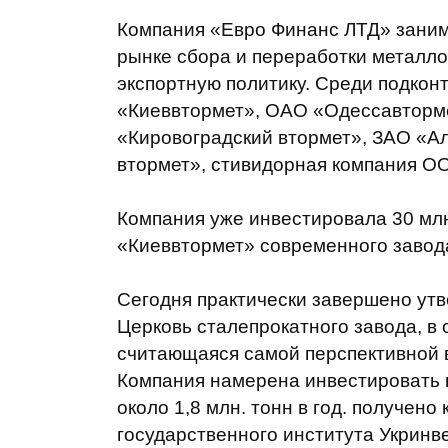
Компания «Евро Финанс ЛТД» заним
рынке сбора и переработки металло
экспортную политику. Среди подкон
«Киеввтормет», ОАО «Одессавторм
«Кировоградский втормет», ЗАО «А
втормет», стивидорная компания О
Компания уже инвестировала 30 млн
«Киеввтормет» современного завод
Сегодня практически завершено утв
Церковь сталепрокатного завода, в 
считающаяся самой перспективной в
Компания намерена инвестировать в
около 1,8 млн. тонн в год. получен
государственного института Укринве