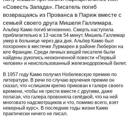
«Совесть Запада». Писатель погиб
возвращаясь из Прованса в Париж вместе с
семьей своего друга Мишеля Галлимара.
Альбер Камю погиб мгновенно. Смерть наступила
приблизительно в 13 часов 54 минут. Мишель Галлимар
умер в больнице через два дня. Альбер Камю был
похоронен в местечке Лурмарен в районе Люберон на
юге Франции. Среди личных вещей писателя были
найдены рукопись неоконченной повести «Первый
человек» и неиспользованный железнодорожный билет.
В 1957 году Камю получил Нобелевскую премию по
литературе. В речи по случаю вручения премии он
сказал, что «слишком крепко прикован к галере своего
времени, чтобы не грести вместе с другими, даже
полагая, что галера провоняла селёдкой, что на ней
многовато надсмотрщиков и что, помимо всего, взят
неверный курс». В последние годы жизни Камю
практически ничего не писал.