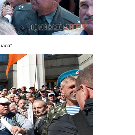
нала".