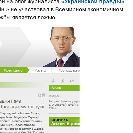
ой на блог журналиста
«Украинской правды»
ін » не участвовал в Всемирном экономичном
жбы является ложью.