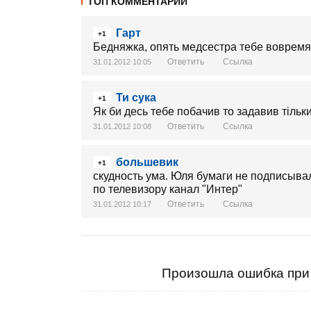
ТОП КОММЕНТАРИИ
Гарт
+1
Бедняжка, опять медсестра тебе вовремя 
Ответить
Ссылка
31.01.2012 10:05
Ти сука
+1
Як би десь тебе побачив то задавив тільки
Ответить
Ссылка
31.01.2012 10:08
большевик
+1
скудность ума. Юля бумаги не подписыв
по телевизору канал "Интер"
Ответить
Ссылка
31.01.2012 10:17
Произошла ошибка при 