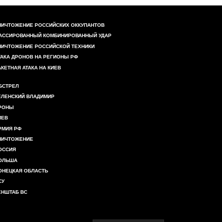
НИЧТОЖЕНИЕ РОССИЙСКИХ ОККУПАНТОВ
АССИРОВАННЫЙ КОМБИНИРОВАННЫЙ УДАР
НИЧТОЖЕНИЕ РОССИЙСКОЙ ТЕХНИКИ
ТАКА ДРОНОВ НА РЕГИОНЫ РФ
АКЕТНАЯ АТАКА НА КИЕВ
БСТРЕЛ
ЕЛЕНСКИЙ ВЛАДИМИР
РОНЫ
ИЕВ
РМИЯ РФ
НИЧТОЖЕНИЕ
ОССИЯ
ОЛЬША
ОНЕЦКАЯ ОБЛАСТЬ
СУ
ЕНШТАБ ВС