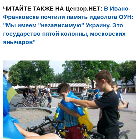
ЧИТАЙТЕ ТАКЖЕ НА Цензор.НЕТ:
В Ивано-
Франковске почтили память идеолога ОУН:
"Мы имеем "независимую" Украину. Это
государство пятой колонны, московских
янычаров"