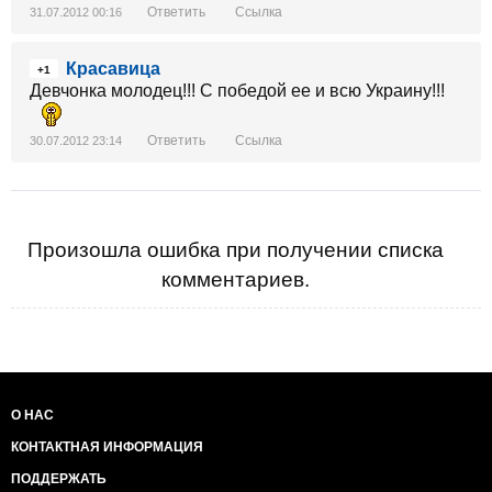
Галстян http://www.forma01.ru/lica/54-nashi-geroi/416-
Ответить
Ссылка
31.07.2012 00:16
galstjan-arsen завоевал бронзовую награду .
Красавица
+1
Девчонка молодец!!! С победой ее и всю Украину!!!
Ответить
Ссылка
30.07.2012 23:14
Произошла ошибка при получении списка
комментариев.
О НАС
КОНТАКТНАЯ ИНФОРМАЦИЯ
ПОДДЕРЖАТЬ