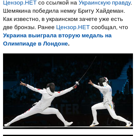
Цензор.НЕТ
со ссылкой на
Украинскую правду
.
Шемякина победила немку Бриту Хайдеман.
Как известно, в украинском зачете уже есть
две бронзы. Ранее
Цензор.НЕТ
сообщал, что
Украина выиграла вторую медаль на
Олимпиаде в Лондоне
.