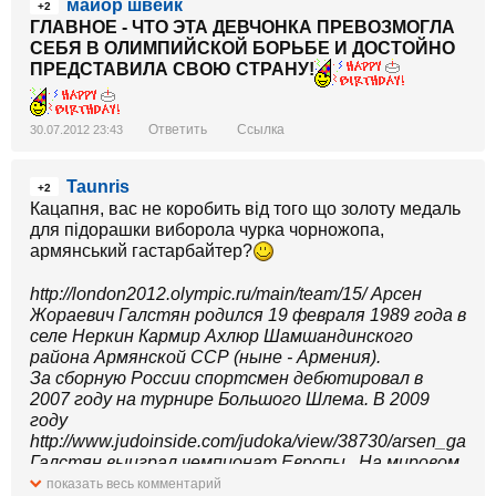
майор швейк
+2
ГЛАВНОЕ - ЧТО ЭТА ДЕВЧОНКА ПРЕВОЗМОГЛА
СЕБЯ В ОЛИМПИЙСКОЙ БОРЬБЕ И ДОСТОЙНО
ПРЕДСТАВИЛА СВОЮ СТРАНУ!
Ответить
Ссылка
30.07.2012 23:43
Taunris
+2
Кацапня, вас не коробить від того що золоту медаль
для підорашки виборола чурка чорножопа,
армянський гастарбайтер?
http://london2012.olympic.ru/main/team/15/ Арсен
Жораевич Галстян родился 19 февраля 1989 года в
селе Неркин Кармир Ахлюр Шамшандинского
района Армянской ССР (ныне - Армения).
За сборную России спортсмен дебютировал в
2007 году на турнире Большого Шлема. В 2009
году
http://www.judoinside.com/judoka/view/38730/arsen_galsty
Галстян выиграл чемпионат Европы . На мировом
первенстве 2010 года, проходившем в Бразилии,
показать весь комментарий