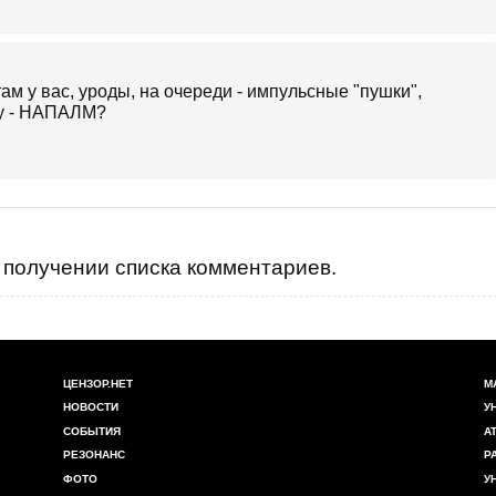
ам у вас, уроды, на очереди - импульсные "пушки",
зу - НАПАЛМ?
получении списка комментариев.
ЦЕНЗОР.НЕТ
М
НОВОСТИ
У
СОБЫТИЯ
А
РЕЗОНАНС
Р
ФОТО
У