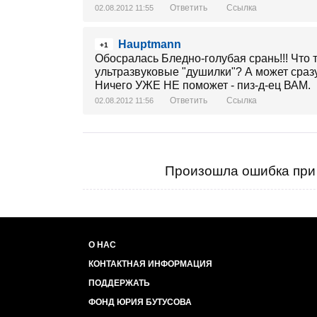
Ответить
Ссылка
02.08.2012 11:55
Hauptmann
+1
Обосралась Бледно-голубая срань!!! Что т
ультразвуковые "душилки"? А может сра
Ничего УЖЕ НЕ поможет - пиз-д-ец ВАМ.
Ответить
Ссылка
02.08.2012 11:56
Произошла ошибка при 
О НАС
КОНТАКТНАЯ ИНФОРМАЦИЯ
ПОДДЕРЖАТЬ
ФОНД ЮРИЯ БУТУСОВА