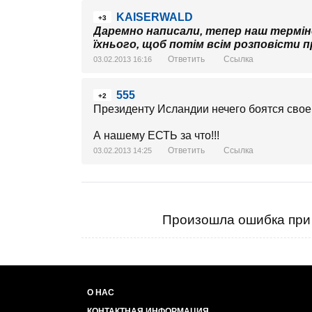
KAISERWALD
+3
Даремно написали, тепер наш терміно
їхнього, щоб потім всім розповісти
Ответить
Ссылка
03.02.2013 16:16
555
+2
Президенту Исландии нечего боятся свое
А нашему ЕСТЬ за что!!!
Ответить
Ссылка
03.02.2013 14:25
Произошла ошибка при 
О НАС
КОНТАКТНАЯ ИНФОРМАЦИЯ