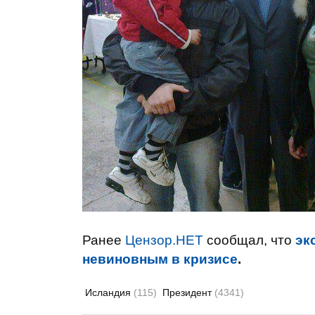
Ранее
Цензор.НЕТ
сообщал, что
эк
невиновным в кризисе
.
Исландия
(115)
Президент
(4341)