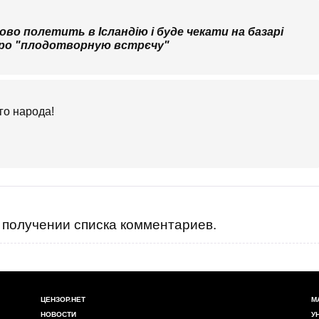
во полетить в Ісландію і буде чекати на базарі
 про "плодотворную встрєчу"
го народа!
получении списка комментариев.
ЦЕНЗОР.НЕТ
М
НОВОСТИ
У