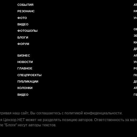
СОБЫТИЯ
А
РЕЗОНАНС
Р
ФОТО
У
ВИДЕО
О
ФОТОШОПЫ
З
БЛОГИ
К
ФОРУМ
Д
БИЗНЕС
А
НОВОСТИ
У
ГЛАВНОЕ
Р
СПЕЦПРОЕКТЫ
П
ПУБЛИКАЦИИ
Д
КОЛОНКИ
А
ВИДЕО
Г
ривая наш сайт, Вы соглашаетесь с
политикой конфиденциальности
.
я Цензор.НЕТ может не разделять позицию авторов. Ответственность за ма
ле "Блоги" несут авторы текстов.