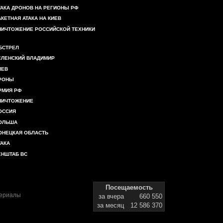
ТАКА ДРОНОВ НА РЕГИОНЫ РФ
АКЕТНАЯ АТАКА НА КИЕВ
НИЧТОЖЕНИЕ РОССИЙСКОЙ ТЕХНИКИ
БСТРЕЛ
ЕЛЕНСКИЙ ВЛАДИМИР
ИЕВ
РОНЫ
РМИЯ РФ
НИЧТОЖЕНИЕ
ОССИЯ
ОЛЬША
ОНЕЦКАЯ ОБЛАСТЬ
ТАКА
ЕНШТАБ ВС
Посещаемость
териалы
за вчера
660 550
за месяц
12 586 370