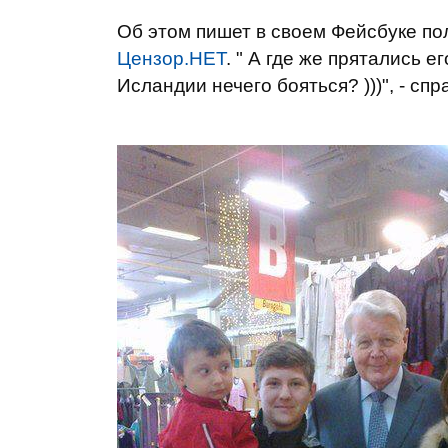
Об этом пишет в своем Фейсбуке п
Цензор.НЕТ
. " А где же прятались 
Исландии нечего бояться? )))", - с