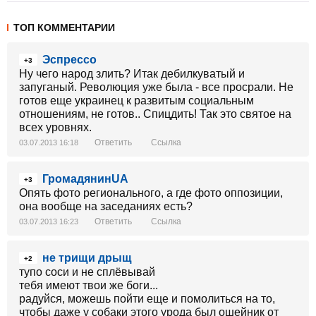
ТОП КОММЕНТАРИИ
Эспрессо
+3
Ну чего народ злить? Итак дебилкуватый и
запуганый. Революция уже была - все просрали. Не
готов еще украинец к развитым социальным
отношениям, не готов.. Спицдить! Так это святое на
всех уровнях.
Ответить
Ссылка
03.07.2013 16:18
ГромадянинUA
+3
Опять фото регионального, а где фото оппозиции,
она вообще на заседаниях есть?
Ответить
Ссылка
03.07.2013 16:23
не трищи дрыщ
+2
тупо соси и не сплёвывай
тебя имеют твои же боги...
радуйся, можешь пойти еще и помолиться на то,
чтобы даже у собаки этого урода был ошейник от