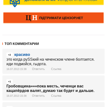
ТОП КОММЕНТАРИИ
красиво
+2
это когда руSSкий на чеченском члене болтается.
иди подмойся, гыдота.
Ответить
Ссылка
16.07.2013 15:38
+1
Гробовщина===пока месть, чеченци вас
кацапёрдов валят, думаю так будет и дальше.
Ответить
Ссылка
16.07.2013 15:38