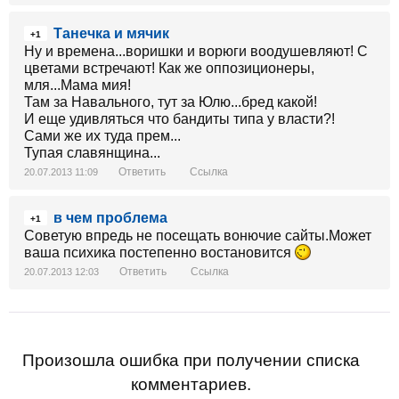
Танечка и мячик
+1
Ну и времена...воришки и ворюги воодушевляют! С
цветами встречают! Как же оппозиционеры,
мля...Мама мия!
Там за Навального, тут за Юлю...бред какой!
И еще удивляться что бандиты типа у власти?!
Сами же их туда прем...
Тупая славянщина...
Ответить
Ссылка
20.07.2013 11:09
в чем проблема
+1
Советую впредь не посещать вонючие сайты.Может
ваша психика постепенно востановится
Ответить
Ссылка
20.07.2013 12:03
Произошла ошибка при получении списка
комментариев.