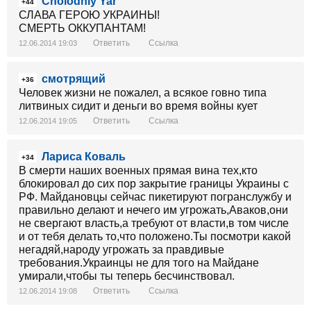
Cholodniy Yar
+44
СЛАВА ГЕРОЮ УКРАИНЫ!
СМЕРТЬ ОККУПАНТАМ!
Ответить
Ссылка
12.06.2014 19:03
смотрящий
+36
Человек жизни не пожалел, а всякое говно типа
литвиных сидит и деньги во время войны кует
Ответить
Ссылка
12.06.2014 19:05
Лариса Коваль
+34
В смерти наших военных прямая вина тех,кто
блокировал до сих пор закрытие границы Украины с
РФ. Майдановцы сейчас пикетируют погранслужбу и
правильно делают и нечего им угрожать,Аваков,они
не свергают власть,а требуют от власти,в том числе
и от тебя делать то,что положено.Ты посмотри какой
негадяй,народу угрожать за правдивые
требования.Украинцы не для того на Майдане
умирали,чтобы ты теперь бесчинствовал.
Ответить
Ссылка
12.06.2014 19:08