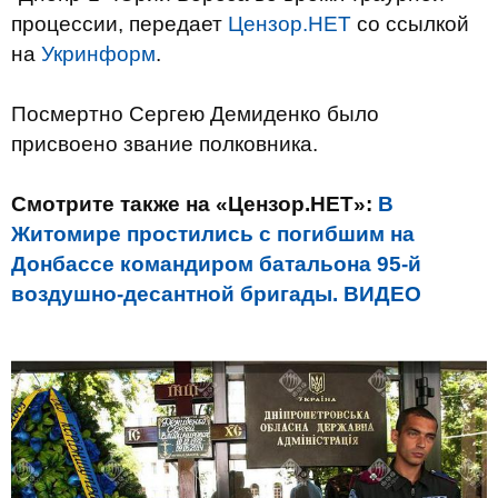
процессии, передает
Цензор.НЕТ
со ссылкой
на
Укринформ
.
Посмертно Сергею Демиденко было
присвоено звание полковника.
Смотрите также на «Цензор.НЕТ»:
В
Житомире простились с погибшим на
Донбассе командиром батальона 95-й
воздушно-десантной бригады. ВИДЕО