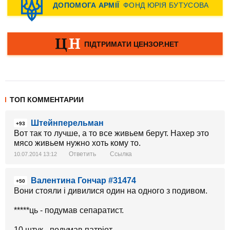
ТОП КОММЕНТАРИИ
Штейнперельман
+93
Вот так то лучше, а то все живьем берут. Нахер это
мясо живьем нужно хоть кому то.
Ответить
Ссылка
10.07.2014 13:12
Валентина Гончар #31474
+50
Вони стояли і дивилися один на одного з подивом.
*****ць - подумав сепаратист.
10 штук - подумав патріот.