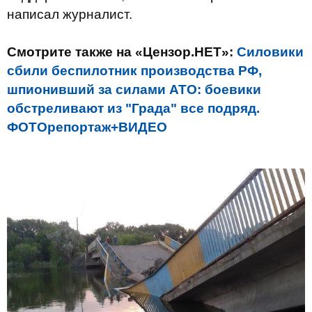
написал журналист.
Смотрите также на «Цензор.НЕТ»:
Силовики
сбили беспилотник производства РФ,
шпионивший за силами АТО: боевики
обстреливают из "Града" все подряд.
ФОТОрепортаж+ВИДЕО