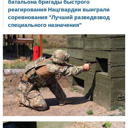
батальона бригады быстрого
реагирования Нацгвардии выиграли
соревнования "Лучший разведвзвод
специального назначения"