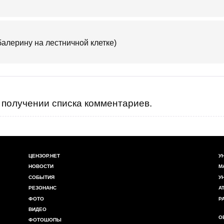
балерину на лестничной клетке)
получении списка комментариев.
ЦЕНЗОР.НЕТ
У
НОВОСТИ
М
СОБЫТИЯ
У
РЕЗОНАНС
А
ФОТО
Р
ВИДЕО
О
ФОТОШОПЫ