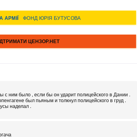
ы с ним было , если бы он ударит полицейского в Дании .
опенгагене был пьяным и толкнул полицейского в груд .
русы наделал .
огача