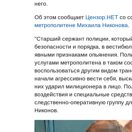
него.
Об этом сообщает
Цензор.НЕТ
со с
метрополитене Михаила Никонова
.
"Старший сержант полиции, которы
безопасности и порядка, в вестибю
явными признаками опьянения. Пол
услугами метрополитена в таком с
воспользоваться другим видом тра
начали агрессивно вести себя, выск
них ударил милиционера в лицо. П
воздействия и специальные средст
следственно-оперативную группу дл
Никонов.