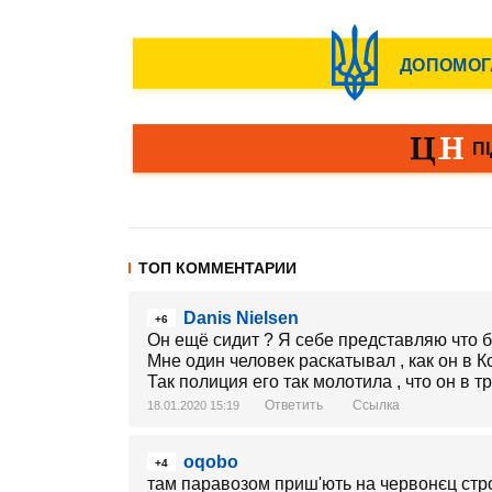
ТОП КОММЕНТАРИИ
Danis Nielsen
+6
Он ещё сидит ? Я себе представляю что б
Мне один человек раскатывал , как он в К
Так полиция его так молотила , что он в т
Ответить
Ссылка
18.01.2020 15:19
oqobo
+4
там паравозом приш'ють на червонєц стр