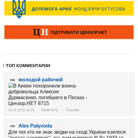
ТОП КОММЕНТАРИИ
молодой рабочий
+66
Ответить
Ссылка
04.01.2015 10:25
Alex Palyvoda
+55
Для тих хто не знає звідки на сході України взялося
"рускає населеніє", ось вам відповідь!!! До 1933-го