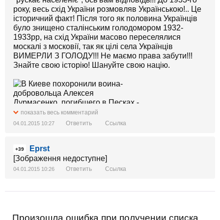
року, весь схід України розмовляв Українською!.. Це
історичний факт! Після того як половина Українців
було знищено сталінським голодомором 1932-
1933рр, на схід України масово переселялися
москалі з московії, так як цілі села Українців
ВИМЕРЛИ З ГОЛОДУ!!! Не маємо права забути!!!
Знайте свою історію! Шануйте свою націю.
показать весь комментарий
Ответить
Ссылка
04.01.2015 10:27
Eprst
+39
[Зображення недоступне]
Ответить
Ссылка
04.01.2015 10:26
Произошла ошибка при получении списка