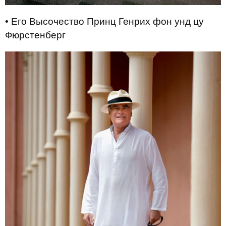
• Его Высочество Принц Генрих фон унд цу
Фюрстенберг