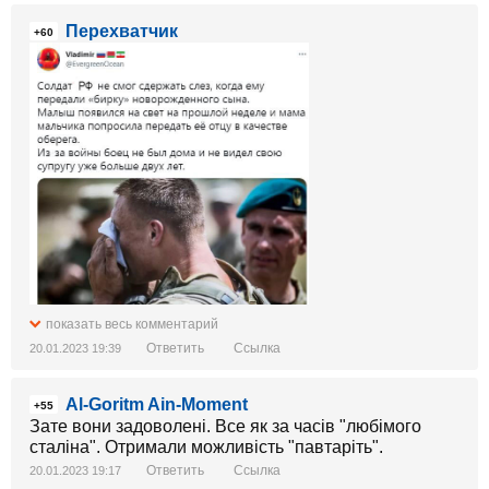
Перехватчик
+60
показать весь комментарий
Ответить
Ссылка
20.01.2023 19:39
Al-Goritm Ain-Moment
+55
Зате вони задоволені. Все як за часів "любімого
сталіна". Отримали можливість "павтаріть".
Ответить
Ссылка
20.01.2023 19:17