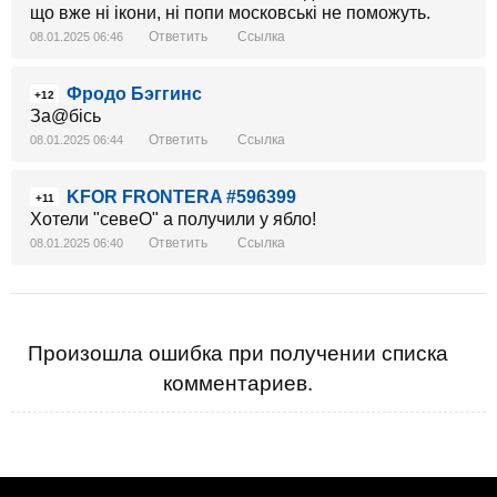
що вже ні ікони, ні попи московські не поможуть.
Ответить
Ссылка
08.01.2025 06:46
Фродо Бэггинс
+12
За@бісь
Ответить
Ссылка
08.01.2025 06:44
KFOR FRONTERA #596399
+11
Хотели "севеО" а получили у ябло!
Ответить
Ссылка
08.01.2025 06:40
Произошла ошибка при получении списка
комментариев.