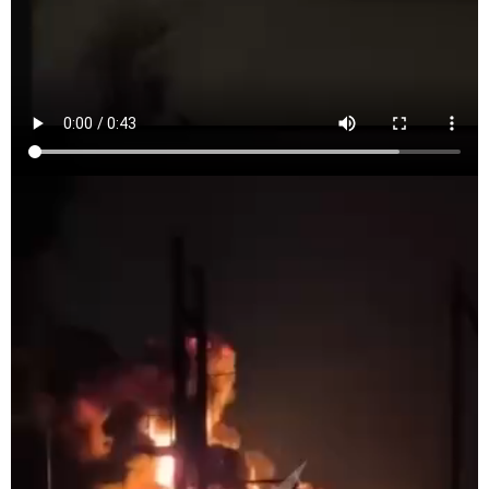
Это видео заявлено как пожар в Энгельсе
после атаки БпЛА.