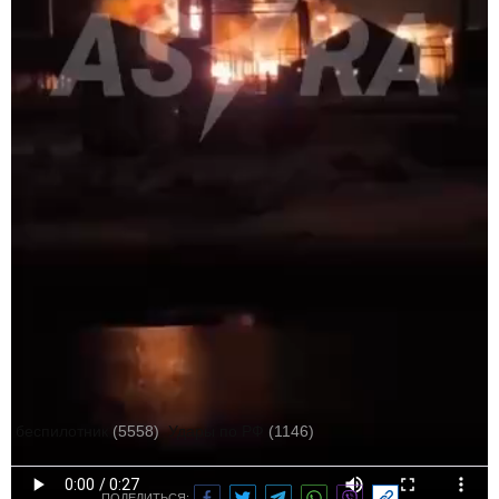
Автор:
Галина Боцик
беспилотник
(5558)
Удары по РФ
(1146)
ПОДЕЛИТЬСЯ: