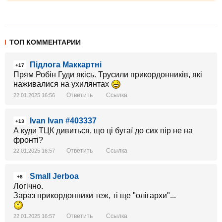
ТОП КОММЕНТАРИИ
Підлога Маккартні
+17
Прям Робін Гуди якісь. Трусили прикордонників, які
наживалися на ухилянтах
Ответить
Ссылка
22.01.2025 16:56
Ivan Ivan #403337
+13
А куди ТЦК дивиться, що ці бугаї до сих пір не на
фронті?
Ответить
Ссылка
22.01.2025 16:57
Small Jerboa
+8
Логічно.
Зараз прикордонники теж, ті ще "олігархи"...
Ответить
Ссылка
22.01.2025 16:57