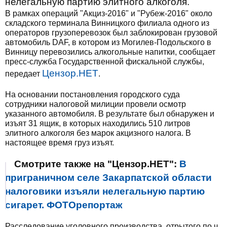
нелегальную партию элитного алкоголя.
В рамках операций "Акциз-2016" и "Рубеж-2016" около
складского терминала Винницкого филиала одного из
операторов грузоперевозок был заблокирован грузовой
автомобиль DAF, в котором из Могилев-Подольского в
Винницу перевозились алкогольные напитки, сообщает
пресс-служба Государственной фискальной службы,
Цензор.НЕТ
передает
.
На основании постановления городского суда
сотрудники налоговой милиции провели осмотр
указанного автомобиля. В результате был обнаружен и
изъят 31 ящик, в которых находились 510 литров
элитного алкоголя без марок акцизного налога. В
настоящее время груз изъят.
Смотрите также на "Цензор.НЕТ":
В
приграничном селе Закарпатской области
налоговики изъяли нелегальную партию
сигарет. ФОТОрепортаж
Расследование уголовного производства, отрытого по ч.