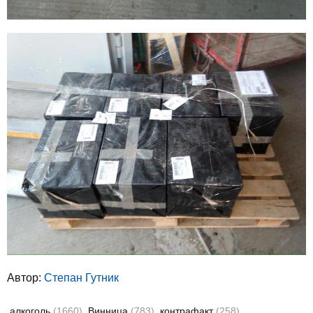
Автор:
Степан Гутник
алкоголь
(1660)
Винница
(783)
контрафакт
(258)