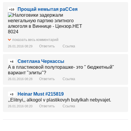
Прощай немытая раССея
+10
показать весь комментарий
Ответить
Ссылка
26.01.2016 08:29
Светлана Черкассы
+4
А в пластиковой полуторашке- это " бюджетный"
вариант "элиты"?
Ответить
Ссылка
26.01.2016 08:28
Heinar Must #215819
+3
,,Elitnyi,, alkogol v plastikovyh butylkah nebyvajet.
Ответить
Ссылка
26.01.2016 08:20