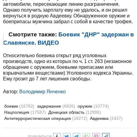
автомобили, пересекающие линию разграничения.
Однако получить зарплату ему не удалось, и он решил
вернуться в родную Авдеевку. Обнаруженное оружие и
боеприпасы мужчина забрал с собой в качестве трофея.
Смотрите также:
Боевик "ДНР" задержан в
Славянске. ВИДЕО
Относительно боевика открыт ряд уголовных
производств, одно из которых по ч. 1 ст. 263 (незаконное
обращение с оружием, боевыми припасами или
взрывчатыми веществами) Уголовного кодекса Украины.
Ему грозит до 7 лет лишения свободы.
Автор:
Володимир Янченко
боевик
(16782)
задержание
(6826)
оружие
(10774)
Нацполиция
(17587)
Донецкая область
(12995)
Антитеррористическая операция
(18272)
Авдеевка
(2437)
ПОДЕЛИТЬСЯ: