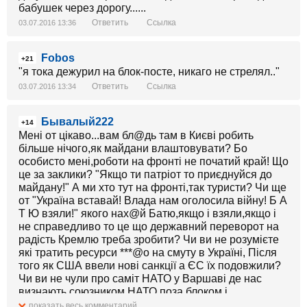
бабушек через дорогу......
Ответить
Ссылка
03.07.2016 13:36
Fobos
+21
"я тока дежурил на блок-посте, никаго не стрелял.."
Ответить
Ссылка
03.07.2016 13:34
Бывалый222
+14
Мені от цікаво...вам бл@дь там в Києві робить
більше нічого,як майдани влаштовувати? Бо
особисто мені,роботи на фронті не початий край! Що
це за заклики? "Якщо ти патріот то приєднуйся до
майдану!" А ми хто тут на фронті,так туристи? Чи ще
от "Україна вставай! Влада нам оголосила війну! Б А
Т Ю взяли!" якого нах@й Батю,якщо і взяли,якщо і
не справедливо то це що державний переворот на
радість Кремлю треба зробити? Чи ви не розумієте
які тратить ресурси ***@о на смуту в Україні, Після
того як США ввели нові санкції а ЄС їх подовжили?
Чи ви не чули про саміт НАТО у Варшаві де нас
визнають союзником НАТО поза блоком,і
повномасштабний напад Росії на Україну буде
показать весь комментарий