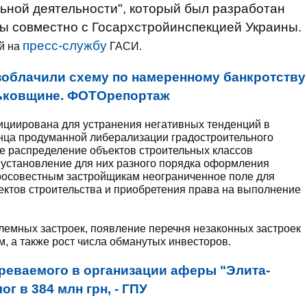
ьной деятельности", который был разработан
ы совместно с Госархстройинспекцией Украины.
пресс-службу
й на
ГАСИ.
зоблачили схему по намеренному банкротству
рьковщине. ФОТОрепортаж
ициирована для устранения негативных тенденций в
конца продуманной либерализации градостроительного
ое распределение объектов строительных классов
и установление для них разного порядка оформления
росовестным застройщикам неограниченное поле для
ектов строительства и приобретения права на выполнение
блемных застроек, появление перечня незаконных застроек
, а также рост числа обманутых инвесторов.
реваемого в организации аферы "Элита-
г в 384 млн грн, - ГПУ