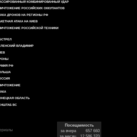
АССИРОВАННЫЙ КОМБИНИРОВАННЫЙ УДАР
НИЧТОЖЕНИЕ РОССИЙСКИХ ОККУПАНТОВ
ТАКА ДРОНОВ НА РЕГИОНЫ РФ
АКЕТНАЯ АТАКА НА КИЕВ
НИЧТОЖЕНИЕ РОССИЙСКОЙ ТЕХНИКИ
БСТРЕЛ
ЕЛЕНСКИЙ ВЛАДИМИР
ИЕВ
РОНЫ
РМИЯ РФ
ОЛЬША
ОССИЯ
НИЧТОЖЕНИЕ
ТАКА
ОНЕЦКАЯ ОБЛАСТЬ
ЕНШТАБ ВС
Посещаемость
териалы
за вчера
657 660
за месяц
12 586 370