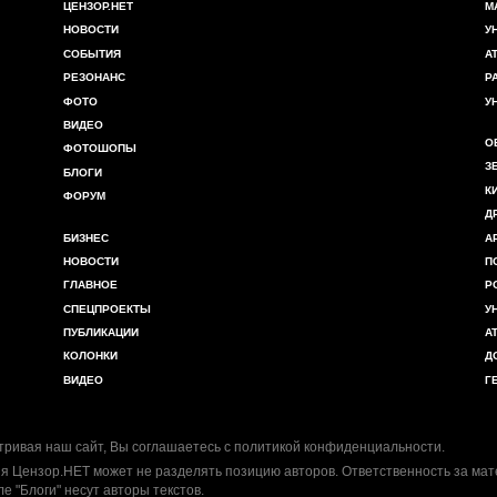
ЦЕНЗОР.НЕТ
М
НОВОСТИ
У
СОБЫТИЯ
А
РЕЗОНАНС
Р
ФОТО
У
ВИДЕО
О
ФОТОШОПЫ
З
БЛОГИ
К
ФОРУМ
Д
БИЗНЕС
А
НОВОСТИ
П
ГЛАВНОЕ
Р
СПЕЦПРОЕКТЫ
У
ПУБЛИКАЦИИ
А
КОЛОНКИ
Д
ВИДЕО
Г
ривая наш сайт, Вы соглашаетесь с
политикой конфиденциальности
.
я Цензор.НЕТ может не разделять позицию авторов. Ответственность за ма
ле "Блоги" несут авторы текстов.