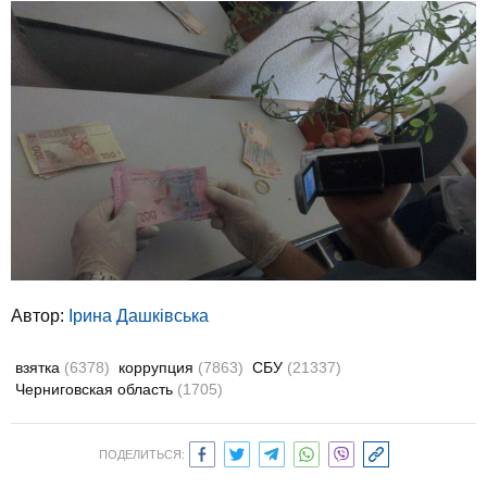
Автор:
Ірина Дашківська
взятка
(6378)
коррупция
(7863)
СБУ
(21337)
Черниговская область
(1705)
ПОДЕЛИТЬСЯ: