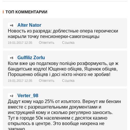
ТОП КОММЕНТАРИИ
Alter Nator
+6
Новость из разряда: доблестные опера героически
накрыли точку пенсионерки-самогонщицы
Ответить
Ссылка
19.01.2017 12:35
Gulfiliz Zorlu
+5
Коли вже цю податкову поліцію розформують, це ж
бандитське кодло! Ющенко обіцяв, Яценюк обіцяв,
Порошенко обіцяв і досі ніхто нічого не зробив!
Ответить
Ссылка
19.01.2017 12:35
Verter_98
+2
Дадут кому надо 25% от изъятого. Вернут им бензин
вместе с разрешительными документами и
инструкцией кому и сколько регулярно заносить.
Тут в городе 50к населением с десяток казино
открылось в центре. Это вообще нихрена не
законно.