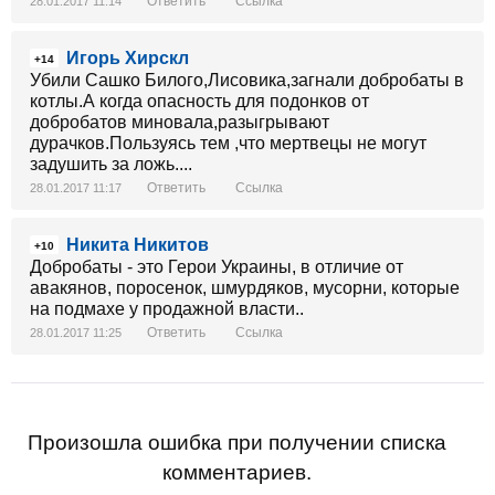
Ответить
Ссылка
28.01.2017 11:14
Игорь Хирскл
+14
Убили Сашко Билого,Лисовика,загнали добробаты в
котлы.А когда опасность для подонков от
добробатов миновала,разыгрывают
дурачков.Пользуясь тем ,что мертвецы не могут
задушить за ложь....
Ответить
Ссылка
28.01.2017 11:17
Никита Никитов
+10
Добробаты - это Герои Украины, в отличие от
авакянов, поросенок, шмурдяков, мусорни, которые
на подмахе у продажной власти..
Ответить
Ссылка
28.01.2017 11:25
Произошла ошибка при получении списка
комментариев.