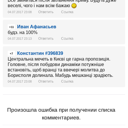
Все зміниться після звільнення Криму. Будуть дуже
веселі, чого і нам всім бажаю
Ответить
Ссылка
04.07.2017 23:08
Иван Афанасьев
+11
будэ. на 100%
Ответить
Ссылка
04.07.2017 23:13
Константин #396839
+7
Центральна мечеть в Києві це гарна пропозиція.
Головне, після побудови динаміки потужніше
встановіть, щоб вранці та ввечері молитва до
Борисполя долинала. Мабудь мешканці зрадіють.
Ответить
Ссылка
04.07.2017 23:08
Произошла ошибка при получении списка
комментариев.