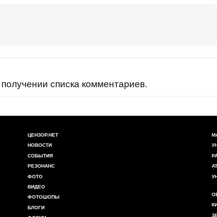
получении списка комментариев.
ЦЕНЗОР.НЕТ
М
НОВОСТИ
У
СОБЫТИЯ
Р
РЕЗОНАНС
А
ФОТО
У
ВИДЕО
О
ФОТОШОПЫ
К
БЛОГИ
З