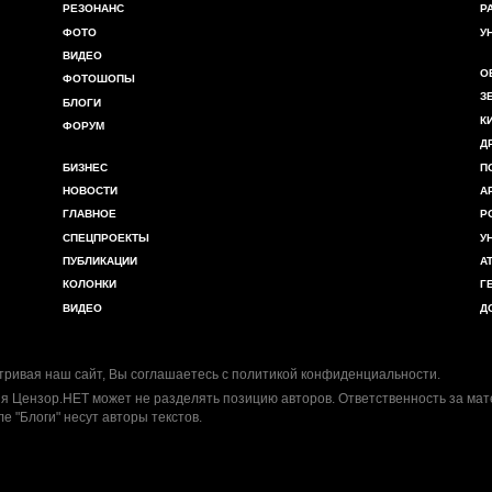
РЕЗОНАНС
Р
ФОТО
У
ВИДЕО
О
ФОТОШОПЫ
З
БЛОГИ
К
ФОРУМ
Д
БИЗНЕС
П
НОВОСТИ
А
ГЛАВНОЕ
Р
СПЕЦПРОЕКТЫ
У
ПУБЛИКАЦИИ
А
КОЛОНКИ
Г
ВИДЕО
Д
ривая наш сайт, Вы соглашаетесь с
политикой конфиденциальности
.
я Цензор.НЕТ может не разделять позицию авторов. Ответственность за ма
ле "Блоги" несут авторы текстов.