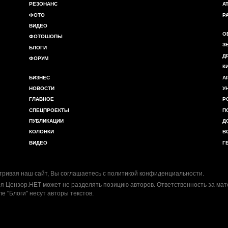
РЕЗОНАНС
А
ФОТО
Р
ВИДЕО
О
ФОТОШОПЫ
З
БЛОГИ
Д
ФОРУМ
К
БИЗНЕС
А
НОВОСТИ
У
ГЛАВНОЕ
Р
СПЕЦПРОЕКТЫ
П
ПУБЛИКАЦИИ
Д
КОЛОНКИ
В
ВИДЕО
Г
ривая наш сайт, Вы соглашаетесь с
политикой конфиденциальности
.
я Цензор.НЕТ может не разделять позицию авторов. Ответственность за ма
ле "Блоги" несут авторы текстов.