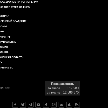
ТАКА ДРОНОВ НА РЕГИОНЫ РФ
АКЕТНАЯ АТАКА НА КИЕВ
БСТРЕЛ
ЕЛЕНСКИЙ ВЛАДИМИР
РОНЫ
ИЕВ
РМИЯ РФ
НИЧТОЖЕНИЕ
ОССИЯ
ОЛЬША
ОНЕЦКАЯ ОБЛАСТЬ
СУ
ЕНШТАБ ВС
Посещаемость
териалы
за вчера
517 980
за месяц
12 586 370