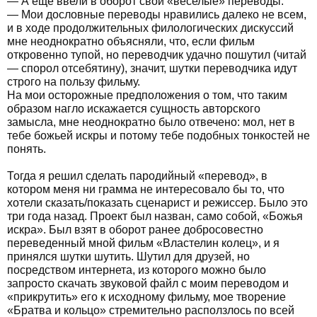
— А еще ввели в оборот свои «веселые» переводы.
— Мои дословные переводы нравились далеко не всем,
и в ходе продолжительных филологических дискуссий
мне неоднократно объясняли, что, если фильм
откровенно тупой, но переводчик удачно пошутил (читай
— спорол отсебятину), значит, шутки переводчика идут
строго на пользу фильму.
На мои осторожные предположения о том, что таким
образом нагло искажается сущность авторского
замысла, мне неоднократно было отвечено: мол, нет в
тебе божьей искры и потому тебе подобных тонкостей не
понять.
Тогда я решил сделать пародийный «перевод», в
котором меня ни грамма не интересовало бы то, что
хотели сказать/показать сценарист и режиссер. Было это
три года назад. Проект был назван, само собой, «Божья
искра». Был взят в оборот ранее добросовестно
переведенный мной фильм «Властелин колец», и я
принялся шутки шутить. Шутил для друзей, но
посредством интернета, из которого можно было
запросто скачать звуковой файл с моим переводом и
«прикрутить» его к исходному фильму, мое творение
«Братва и кольцо» стремительно расползлось по всей