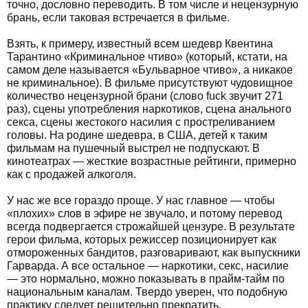
точно, дословно переводить. В том числе и нецензурную
брань, если таковая встречается в фильме.
Взять, к примеру, известный всем шедевр Квентина
Тарантино «Криминальное чтиво» (который, кстати, на
самом деле называется «Бульварное чтиво», а никакое
не криминальное). В фильме присутствуют чудовищное
количество нецензурной брани (слово fuck звучит 271
раз), сцены употребления наркотиков, сцена анального
секса, сцены жестокого насилия с простреливанием
головы. На родине шедевра, в США, детей к таким
фильмам на пушечный выстрел не подпускают. В
кинотеатрах — жесткие возрастные рейтинги, примерно
как с продажей алкоголя.
У нас же все гораздо проще. У нас главное — чтобы
«плохих» слов в эфире не звучало, и потому перевод
всегда подвергается строжайшей цензуре. В результате
герои фильма, которых режиссер позиционирует как
отмороженных бандитов, разговаривают, как выпускники
Гарварда. А все остальное — наркотики, секс, насилие
— это нормально, можно показывать в прайм-тайм по
национальным каналам. Твердо уверен, что подобную
практику следует решительно прекратить.