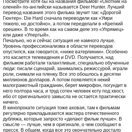
Посмотрите хотя бы на названия фильмов! «Охотник на
оленей» по-английски называется Deer Hunter. Лучший
перевод названия этого фильма звучит так: «Дорогой
Гюнтер». Die Hard сначала переводили как «Умри
тяжело, но достойно», а потом переделали в «Крепкий
орешек». В то время как на самом деле это «Упрямец»
или даже «Упертый».
Печально, но и сейчас ситуация не намного лучше.
Уровень профессионализма в области переводов
опустился, как говорится, «ниже ватерлинии». Особенно
это касается телевидения и DVD. Получается, над
фильмом работали талантливые, специально обученные
люди: писали сценарий, занимались режиссурой, играли
роли, снимали на пленку. Все это обошлось в десятки
миллионов долларов. А потом появляется некий
малограмотный гражданин, берет микрофон, погундит в
него полтора часа, и труд сотен человек коту под хвост,
ибо от оригинального замысла не остается практически
ничего.
В кинопрокате ситуация тоже аховая, там к фильмам
регулярно прикладываются мастера отечественного
дубляжа, которые запросто «делают фильм лучше». В
смысле — лучше, чем в оригинале, о чем сообщают в
прессе. В общем, когда все это окончательно достало