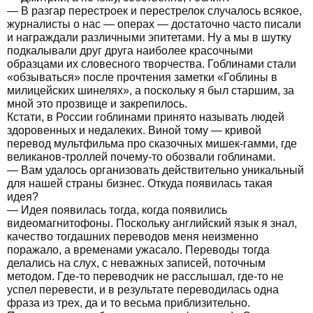
— В разгар перестроек и перестрелок случалось всякое,
журналисты о нас — операх — достаточно часто писали
и награждали различными эпитетами. Ну а мы в шутку
подкалывали друг друга наиболее красочными
образцами их словесного творчества. Гоблинами стали
«обзываться» после прочтения заметки «Гоблины в
милицейских шинелях», а поскольку я был старшим, за
мной это прозвище и закрепилось.
Кстати, в России гоблинами принято называть людей
здоровенных и недалеких. Виной тому — кривой
перевод мультфильма про сказочных мишек-гамми, где
великанов-троллей почему-то обозвали гоблинами.
— Вам удалось организовать действительно уникальный
для нашей страны бизнес. Откуда появилась такая
идея?
— Идея появилась тогда, когда появились
видеомагнитофоны. Поскольку английский язык я знал,
качество тогдашних переводов меня неизменно
поражало, а временами ужасало. Переводы тогда
делались на слух, с неважных записей, поточным
методом. Где-то переводчик не расслышал, где-то не
успел перевести, и в результате переводилась одна
фраза из трех, да и то весьма приблизительно.