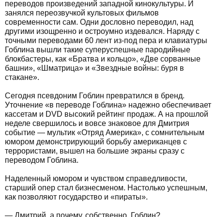
переводов произведений западной кинокультуры. И
занялся переозвучкой культовых фильмов
современности сам. Одни дословно переводил, над
другими изощренно и остроумно издевался. Наряду с
точными переводами 60 лент из-под пера и клавиатуры
Гоблина вышли такие суперуспешные пародийные
блокбастеры, как «Братва и кольцо», «Две сорванные
башни», «Шматрица» и «Звездные войны: буря в
стакане».
Сегодня псевдоним Гоблин превратился в бренд.
Уточнение «в переводе Гоблина» надежно обеспечивает
кассетам и DVD высокий рейтинг продаж. А на прошлой
неделе свершилось и вовсе знаковое для Дмитрия
событие — мультик «Отряд Америка», с сомнительным
юмором демонстрирующий борьбу американцев с
террористами, вышел на большие экраны сразу с
переводом Гоблина.
Наделенный юмором и чувством справедливости,
старший опер стал бизнесменом. Настолько успешным,
как позволяют государство и «пираты».
— Дмитрий, а почему, собственно, Гоблин?