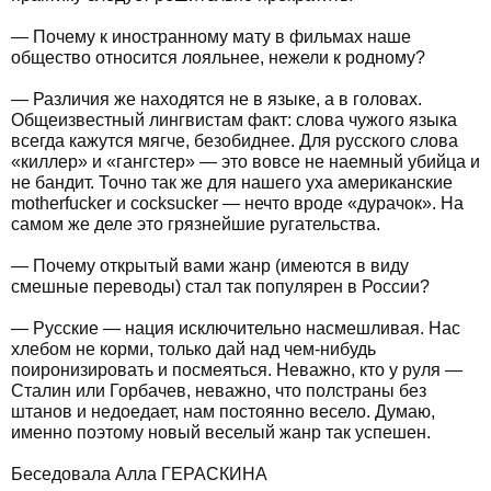
— Почему к иностранному мату в фильмах наше
общество относится лояльнее, нежели к родному?
— Различия же находятся не в языке, а в головах.
Общеизвестный лингвистам факт: слова чужого языка
всегда кажутся мягче, безобиднее. Для русского слова
«киллер» и «гангстер» — это вовсе не наемный убийца и
не бандит. Точно так же для нашего уха американские
motherfucker и cocksucker — нечто вроде «дурачок». На
самом же деле это грязнейшие ругательства.
— Почему открытый вами жанр (имеются в виду
смешные переводы) стал так популярен в России?
— Русские — нация исключительно насмешливая. Нас
хлебом не корми, только дай над чем-нибудь
поиронизировать и посмеяться. Неважно, кто у руля —
Сталин или Горбачев, неважно, что полстраны без
штанов и недоедает, нам постоянно весело. Думаю,
именно поэтому новый веселый жанр так успешен.
Беседовала Алла ГЕРАСКИНА