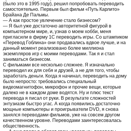
(было это в 1995 году), решил попробовать переводить
самостоятельно. Первым был фильм «Путь Карлито»
Брайана Де Пальмы.
— А как простое увлечение стало бизнесом?
— Я был уже достаточно авторитетной фигурой в
компьютерном мире, и, узнав о моем хобби, меня
пригласили в фирму 1С переводить игры. Со штампиком
«Перевод Гоблина» они продавались вдвое лучше, и на
данный момент реализовано более миллиона
экземпляров игр с моими переводами. Так я и стал
заниматься бизнесом.
С фильмами все несколько сложнее. Я изначально
переводил их для себя и друзей, а не для того, чтобы
заработать деньги. Когда я начинал, переводить на дому
было непросто: требовались специальный
видеомагнитофон, микрофон и прочие вещи, которые
далеко не в каждом доме водятся. Ну и плюс текст
перевода я писал от руки. В результате сложностей
энтузиазм быстро угас. А когда появились достаточно
мощные компьютеры и проигрыватели DVD, я снова
занялся переводами фильмов, уже на совсем другом
качественном уровне. Переводами заинтересовалась
общественность.