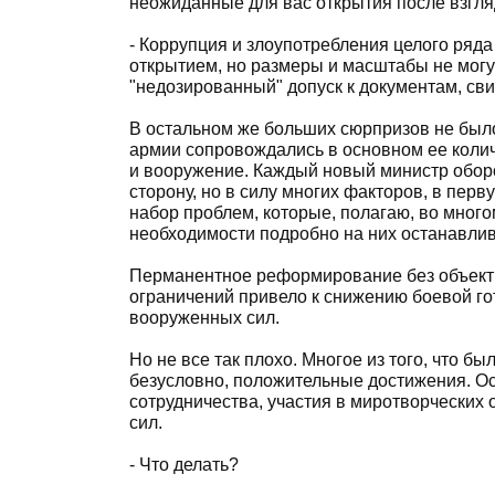
неожиданные для вас открытия после взгля
- Коррупция и злоупотребления целого ряд
открытием, но размеры и масштабы не могу
"недозированный" допуск к документам, св
В остальном же больших сюрпризов не было
армии сопровождались в основном ее коли
и вооружение. Каждый новый министр обор
сторону, но в силу многих факторов, в пе
набор проблем, которые, полагаю, во много
необходимости подробно на них останавлив
Перманентное реформирование без объекти
ограничений привело к снижению боевой го
вооруженных сил.
Но не все так плохо. Многое из того, что б
безусловно, положительные достижения. О
сотрудничества, участия в миротворческих
сил.
- Что делать?