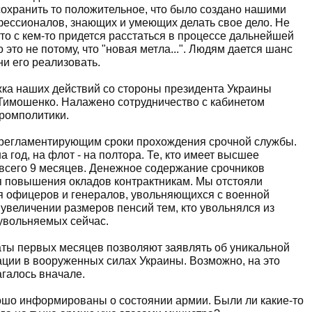
охранить то положительное, что было создано нашими
фессионалов, знающих и умеющих делать свое дело. Не
то с кем-то придется расстаться в процессе дальнейшей
это не потому, что "новая метла...". Людям дается шанс
они его реализовать.
жка наших действий со стороны президента Украины
имошенко. Налажено сотрудничество с кабинетом
ромполитики.
 регламентирующим сроки прохождения срочной службы.
 год, на флот - на полтора. Те, кто имеет высшее
 всего 9 месяцев. Денежное содержание срочников
ля повышения окладов контрактникам. Мы отстояли
я офицеров и генералов, увольняющихся с военной
увеличении размеров пенсий тем, кто увольнялся из
увольняемых сейчас.
таты первых месяцев позволяют заявлять об уникальной
ции в вооруженных силах Украины. Возможно, на это
галось вначале.
рошо информированы о состоянии армии. Были ли какие-то