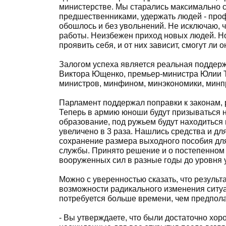
министерстве. Мы старались максимально с
предшественниками, удержать людей - про
обошлось и без увольнений. Не исключаю, ч
работы. Неизбежен приход новых людей. Но 
проявить себя, и от них зависит, смогут ли 
Залогом успеха является реальная поддер
Виктора Ющенко, премьер-министра Юлии Т
министров, минфином, минэкономики, минп
Парламент поддержал поправки к законам,
Теперь в армию юноши будут призываться на
образование, под ружьем будут находиться
увеличено в 3 раза. Нашлись средства и д
сохранение размера выходного пособия дл
службы. Принято решение и о постепенном 
вооруженных сил в разные годы до уровня 
Можно с уверенностью сказать, что резуль
возможности радикального изменения ситуа
потребуется больше времени, чем предпола
- Вы утверждаете, что были достаточно хо