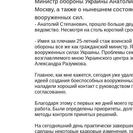
Министр обороны Украины Анатолий 
Москву, а также о нынешнем состоя
вооруженных сил.
- Анатолий Степанович, прошло больше двух
ведомство. Несмотря на столь короткий срок
- Имея за плечами 25-летний стаж воинской
обороны все же как гражданский министр. 
вооруженных силах Украины. Проблемы сек
возглавляемого мною Украинского центра э
Александра Разумкова.
Главное, как мне кажется, сегодня уже уд
идеей создания боеспособных вооруженных
наладили хороший контакт с руководством
согласованно.
Благодаря этому с первых же дней моего п
работа. Были определены приоритеты, долг
методы контроля принятых решений.
На сегодняшний день практически завершен
сделаны некоторые кадровые изменения, п