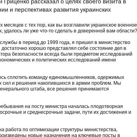
Гриценко рассказал о целях своего визита в
нии и перспективах развития украинских
 месяцев с тех пор, как вы возглавили украинское военное
, удалось ли уже что-то сделать в доверенной вам области
 службы в период до 1999 года, я пришел в министерство
Я достаточно хорошо представлял себе состояние дел в
тора безопасности всегда были предметом исследований
кономических и политических исследований имени
алось сплотить команду единомышленников, одержимых
 сил и решения накопившихся в армии проблем. Мы
 генерального штаба, все решения принимаются
ребывания на посту министра началась плодотворная
осрочные и среднесрочные задачи, пути их достижения и
а работа по оптимизации структуры министерства,
роизведены новые назначения на ключевые посты в