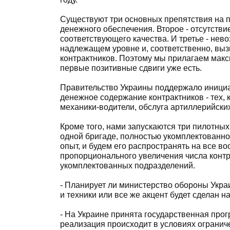
Существуют три основных препятствия на п
денежного обеспечения. Второе - отсутств
соответствующего качества. И третье - нев
надлежащем уровне и, соответственно, выз
контрактников. Поэтому мы прилагаем макс
первые позитивные сдвиги уже есть.
Правительство Украины поддержало инициат
денежное содержание контрактников - тех, 
механики-водители, обслуга артиллерийских
Кроме того, нами запускаются три пилотных
одной бригаде, полностью укомплектованной
опыт, и будем его распространять на все в
пропорционального увеличения числа контр
укомплектованных подразделений.
- Планирует ли министерство обороны Укра
и техники или все же акцент будет сделан 
- На Украине принята государственная про
реализация происходит в условиях огранич