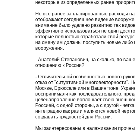
некоторые из определенных ранее приорит
Не все ранее запланированные расходы на
отображают сегодняшнее видение вооружен
внимание было уделено развитию тех видов
эффективно использоваться не один десяток
которые полностью отработали свой ресурс,
на смену им должны поступить новые либ
вооружения.
- Анатолий Степанович, на сколько, по ва
отношению к России?
- Отличительной особенностью нового руко
отказ от "ситуативной многовекторности". Н
Москве, Брюсселе или в Вашингтоне. Украи
воспринимали как последовательного, предс
целенаправленно воплощает свою внешнюю 
Россией, с одной стороны, а с другой - чет
интеграцию как раз и являются новой черто
создавать трудностей для России.
Мы заинтересованы в налаживании прочных