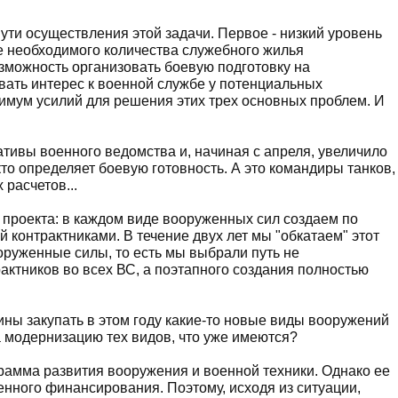
ути осуществления этой задачи. Первое - низкий уровень
ие необходимого количества служебного жилья
озможность организовать боевую подготовку на
вать интерес к военной службе у потенциальных
имум усилий для решения этих трех основных проблем. И
ивы военного ведомства и, начиная с апреля, увеличило
кто определяет боевую готовность. А это командиры танков,
 расчетов...
 проекта: в каждом виде вооруженных сил создаем по
 контрактниками. В течение двух лет мы "обкатаем" этот
ооруженные силы, то есть мы выбрали путь не
актников во всех ВС, а поэтапного создания полностью
ины закупать в этом году какие-то новые виды вооружений
на модернизацию тех видов, что уже имеются?
грамма развития вооружения и военной техники. Однако ее
енного финансирования. Поэтому, исходя из ситуации,