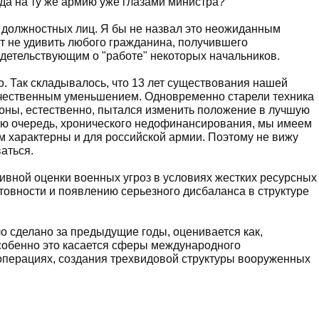
да на ту же армию уже глазами министра?
а должностных лиц. Я бы не назвал это неожиданным
т не удивить любого гражданина, получившего
идетельствующим о "работе" некоторых начальников.
. Так складывалось, что 13 лет существования нашей
чественным уменьшением. Одновременно старели техника
оны, естественно, пытался изменить положение в лучшую
рвую очередь, хронического недофинансирования, мы имеем
м характерны и для российской армии. Поэтому не вижу
аться.
вной оценки военных угроз в условиях жестких ресурсных
товности и появлению серьезного дисбаланса в структуре
ыло сделано за предыдущие годы, оценивается как,
собенно это касается сферы международного
 операциях, создания трехвидовой структуры вооруженных