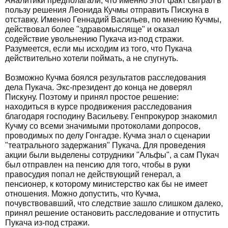
Аналитики предполагали, что именно этот факт сыграл в
пользу решения Леонида Кучмы отправить Пискуна в
отставку. Именно Геннадий Васильев, по мнению Кучмы,
действовал более "здравомысляще" и оказал
содействие увольнению Пукача из-под стражи.
Разумеется, если мы исходим из того, что Пукача
действительно хотели поймать, а не спугнуть.
Возможно Кучма боялся результатов расследования
дела Пукача. Экс-президент до конца не доверял
Пискуну. Поэтому и принял простое решение:
находиться в курсе продвижения расследования
благодаря господину Васильеву. Генпрокурор знакомил
Кучму со всеми значимыми протоколами допросов,
проводимых по делу Гонгадзе. Кучма знал о сценарии
"театрального задержания" Пукача. Для проведения
акции были выделены сотрудники "Альфы", а сам Пукач
был отправлен на пенсию для того, чтобы в руки
правосудия попал не действующий генерал, а
пенсионер, к которому министерство как бы не имеет
отношения. Можно допустить, что Кучма,
почувствовавший, что следствие зашло слишком далеко,
принял решение остановить расследование и отпустить
Пукача из-под стражи.