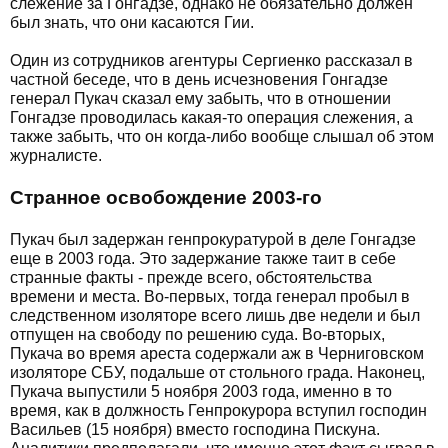
слежение за Гонґадзе, однако не обязательно должен
был знать, что они касаются Гии.
Один из сотрудников агентуры Сергиенко рассказал в
частной беседе, что в день исчезновения Гонгадзе
генерал Пукач сказал ему забыть, что в отношении
Гонгадзе проводилась какая-то операция слежения, а
также забыть, что он когда-либо вообще слышал об этом
журналисте.
Странное освобождение 2003-го
Пукач был задержан генпрокуратурой в деле Гонгадзе
еще в 2003 года. Это задержание также таит в себе
странные факты - прежде всего, обстоятельства
времени и места. Во-первых, тогда генерал пробыл в
следственном изоляторе всего лишь две недели и был
отпущен на свободу по решению суда. Во-вторых,
Пукача во время ареста содержали аж в Черниговском
изоляторе СБУ, подальше от стольного града. Наконец,
Пукача выпустили 5 ноября 2003 года, именно в то
время, как в должность Генпрокурора вступил господин
Васильев (15 ноября) вместо господина Пискуна.