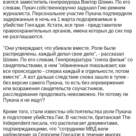
взялся заместитель генпрокурора Виктор Шокин. По его
словам, Пукач собственноручно задушил Гию ремнем
журналиста. Персональное участие Пукача подтвердили
задержанные в ночь на 1 марта подозреваемые в
убийстве Гонгадзе. Кстати, все трое - представители
правоохранительных органов, имена которых до сих пор
не разглашаются.
"Они утверждают, что убивали вместе. Роли были
распределены, каждый делал свое дело", - рассказал
Шокин. По его словам, Генпрокуратура "сняла фильм" со
свидетельствами, в нем "обвиненные показывают, как
все происходило - сперва каждый в отдельности, потом
вместе". А вот дальше следствие снова зашло в тупик -
без версии самого Пукача, то есть без опровержения
или возражения свидетельств соучастников,
расследование продолжать невозможно. Не потому ли
Пукача и не ищут?
Кроме того, стали известны обстоятельства роли Пукача
в подготовке убийства Гии. В частности, британская The
Independent писала, что располагает документами,
подтверждающими, что "сотрудники МВД вели
наблюдение за Георгием Гонгадзе в течение многих