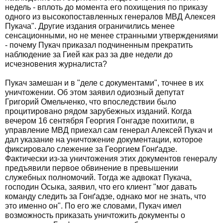
недель - вплоть до момента его похищения по приказу
одного из высокопоставленных генералов МВД Алексея
Пукача". Другие издания ограничились менее
сенсационными, но не менее странными утверждениями
- почему Пукач приказал подчиненным прекратить
наблюдение за Гией как раз за две недели до
исчезновения журналиста?
Пукач замешан и в "деле с документами", точнее в их
уничтожении. Об этом заявил одиозный депутат
Григорий Омельченко, что впоследствии было
процитировано рядом зарубежных изданий. Когда
вечером 16 сентября Георгия Гонгадзе похитили, в
управление МВД приехал сам генерал Алексей Пукач и
дал указание на уничтожение документации, которое
фиксировало слежение за Георгием Гонґадзе.
Фактически из-за уничтожения этих документов генералу
предъявили первое обвинение в превышении
служебных полномочий. Тогда же адвокат Пукача,
господин Осыка, заявил, что его клиент "мог давать
команду следить за Гонґадзе, однако мог не знать, что
это именно он". По его же словами, Пукач имел
возможность приказать уничтожить документы о