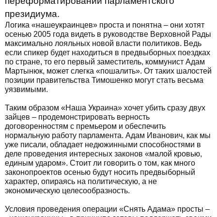
переформатировании парламентского
президиума.
Логика «нашеукраинцев» проста и понятна – они хотят
осенью 2005 года видеть в руководстве Верховной Рады
максимально лояльных новой власти политиков. Ведь
если спикер будет находиться в предвыборных поездках
по стране, то его первый заместитель, коммунист Адам
Мартынюк, может слегка «пошалить». От таких шалостей
позиции правительства Тимошенко могут стать весьма
уязвимыми.
Таким образом «Наша Украина» хочет убить сразу двух
зайцев – продемонстрировать верность
договоренностям с премьером и обеспечить
нормальную работу парламента. Адам Иванович, как мы
уже писали, обладает недюжинными способностями в
деле проведения интересных законов «малой кровью,
единым ударом». Стоит ли говорить о том, как много
законопроектов осенью будут носить предвыборный
характер, опираясь на политическую, а не
экономическую целесообразность.
Условия проведения операции «Снять Адама» просты –