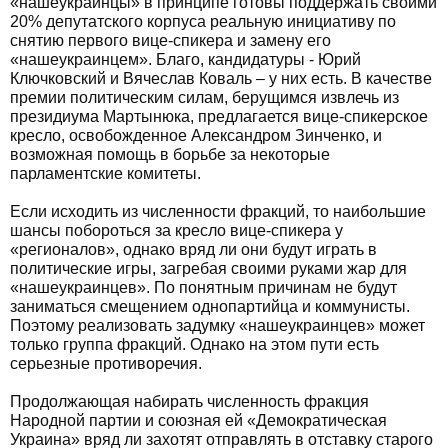
«нашеукраинцы» в принципе готовы поддержать своими
20% депутатского корпуса реальную инициативу по
снятию первого вице-спикера и замену его
«нашеукраинцем». Благо, кандидатуры - Юрий
Ключковский и Вячеслав Коваль – у них есть. В качестве
премии политическим силам, берущимся извлечь из
президиума Мартынюка, предлагается вице-спикерское
кресло, освобожденное Александром Зинченко, и
возможная помощь в борьбе за некоторые
парламентские комитеты.
Если исходить из численности фракций, то наибольшие
шансы побороться за кресло вице-спикера у
«регионалов», однако вряд ли они будут играть в
политические игры, загребая своими руками жар для
«нашеукраинцев». По понятным причинам не будут
заниматься смещением однопартийца и коммунисты.
Поэтому реализовать задумку «нашеукраинцев» может
только группа фракций. Однако на этом пути есть
серьезные противоречия.
Продолжающая набирать численность фракция
Народной партии и союзная ей «Демократическая
Украина» вряд ли захотят отправлять в отставку старого