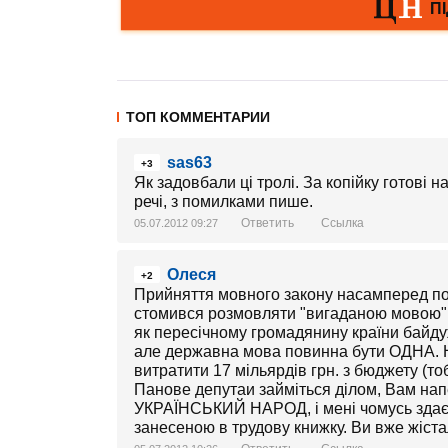
ТОП КОММЕНТАРИИ
sas63
+3
Як задовбали ці тролі. За копійку готові на
речі, з помилками пише.
Ответить
Ссылка
05.07.2012 09:27
Олеся
+2
Прийняття мовного закону насамперед потр
стомився розмовляти "вигаданою мовою", як
як пересічному громадянину країни байду
але державна мова повинна бути ОДНА. Н
витратити 17 мільярдів грн. з бюджету (тоб
Панове депутаи займіться ділом, Вам на
УКРАЇНСЬКИЙ НАРОД, і мені чомусь здаєт
занесеною в трудову книжку. Ви вже жістали