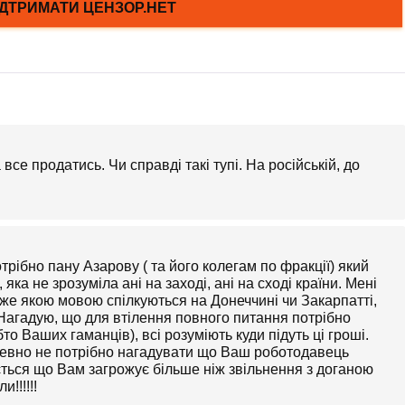
 все продатись. Чи справді такі тупі. На російській, до
ібно пану Азарову ( та його колегам по фракції) який
а не зрозуміла ані на заході, ані на сході країни. Мені
же якою мовою спілкуються на Донеччині чи Закарпатті,
агадую, що для втілення повного питання потрібно
то Ваших гаманців), всі розуміють куди підуть ці гроші.
певно не потрібно нагадувати що Ваш роботодавець
ься що Вам загрожує більше ніж звільнення з доганою
!!!!!!