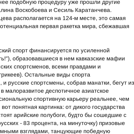
анее подобную процедуру уже прошли другие
алина Воскобоева и Сесиль Каратанчева.
цева располагается на 124-м месте, это самая
потенциальная первая ракетка мира, сбежавшая
зский спорт финансируется по усиленной
ь!"), образовавшиеся в нем кавказские мафии
ских спортсменов, всеми правдами и
трикеев). Остальные виды спорта
, и русские спортсмены, собрав манатки, бегут и
, в малоразвитое деспотичное азиатское
ссиональную спортивную карьеру реальнее, чем
 вот понятная картинка: от дикого государства
стоят арийские полубоги, будто бы сошедшие с
русских - 83 процента, на минуточку) призовые
умными взглядами, танцующие победную