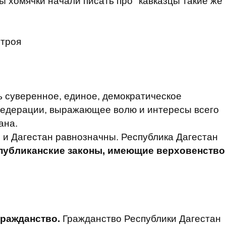
ы хомячки начали писать про "кавказцы такие же
строя
ь суверенное, единое, демократическое
 Федерации, выражающее волю и интересы всего
ана.
 и Дагестан равнозначны. Республика Дагестан
публиканские законы, имеющие верховенство
гражданство.
Гражданство Республики Дагестан