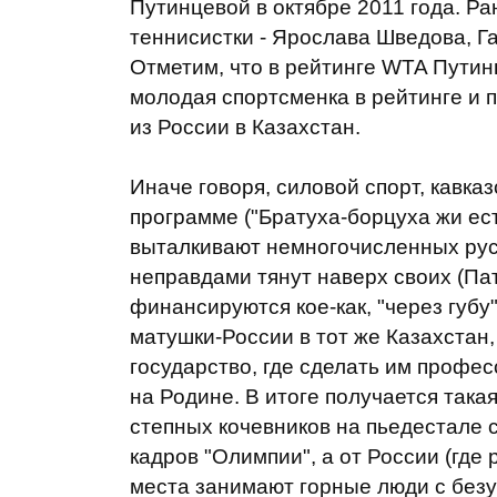
Путинцевой в октябре 2011 года. Р
теннисистки - Ярослава Шведова, Г
Отметим, что в рейтинге WTA Путин
молодая спортсменка в рейтинге и 
из России в Казахстан.
Иначе говоря, силовой спорт, кавка
программе ("Братуха-борцуха жи ест
выталкивают немногочисленных рус
неправдами тянут наверх своих (Па
финансируются кое-как, "через губу"
матушки-России в тот же Казахстан
государство, где сделать им профе
на Родине. В итоге получается такая
степных кочевников на пьедестале 
кадров "Олимпии", а от России (где 
места занимают горные люди с без