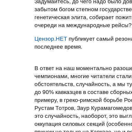
Задумайтесь, до чего надо было до
забытом богом степном государстве
генетическая элита, собирает пожитк
очереди на международные рейсы?
Цензор.НЕТ
публикует самый резон
последнее время.
В ответ на наш моментально разоше
чемпионами, многие читатели стали 
обстоятельств, случайность, а мы т
до 90% кавказцев в составе сборны
примеру, в греко-римской борьбе Р
Рустам Тотров, Заур Курамагомедов
это случайность, наоборот, это выг
оккупация силовых секций (особенн
причем не только на Кавказе, но и 