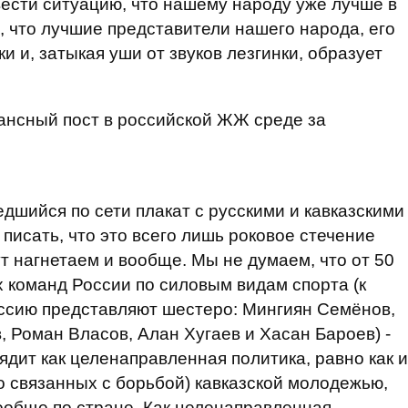
вести ситуацию, что нашему народу уже лучше в
, что лучшие представители нашего народа, его
и и, затыкая уши от звуков лезгинки, образует
ансный пост в российской ЖЖ среде за
дшийся по сети плакат с русскими и кавказскими
писать, что это всего лишь роковое стечение
ут нагнетаем и вообще. Мы не думаем, что от 50
х команд России по силовым видам спорта (к
оссию представляют шестеро: Мингиян Семёнов,
, Роман Власов, Алан Хугаев и Хасан Бароев) -
лядит как целенаправленная политика, равно как и
о связанных с борьбой) кавказской молодежью,
вообще по стране. Как целенаправленная