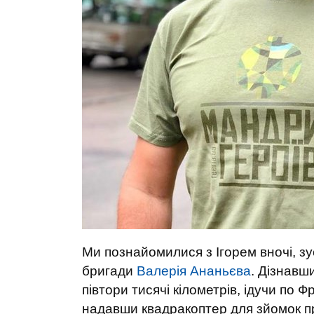
Ми познайомилися з Ігорем вночі, зу
бригади
Валерія Ананьєва
. Дізнавш
півтори тисячі кілометрів, ідучи по Фр
надавши квадракоптер для зйомок при