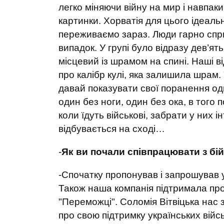
легко міняючи війну на мир і навпаки
картинки. Хорватія для цього ідеаль
переживаємо зараз. Люди гарно спри
випадок. У групі було відразу дев’ят
місцевий із шрамом на спині. Наші ві
про калібр кулі, яка залишила шрам. "
давай показувати свої поранення оди
один без ноги, один без ока, в того
коли їдуть військові, забрати у них 
відбувається на сході…
-
Як ви почали співпрацювати з бі
-Спочатку пропонував і запрошував у
Також наша компанія підтримала про
"Переможці". Соломія Вітвіцька нас 
про свою підтримку українських війс