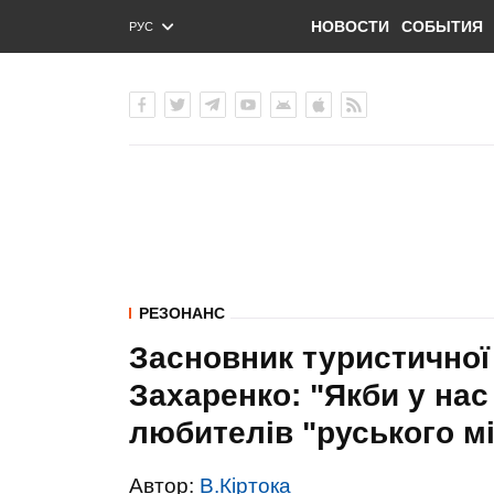
НОВОСТИ
СОБЫТИЯ
РУС
ENG
УКР
РЕЗОНАНС
Засновник туристичної 
Захаренко: "Якби у нас 
любителів "руського мі
Автор:
В.Кіртока