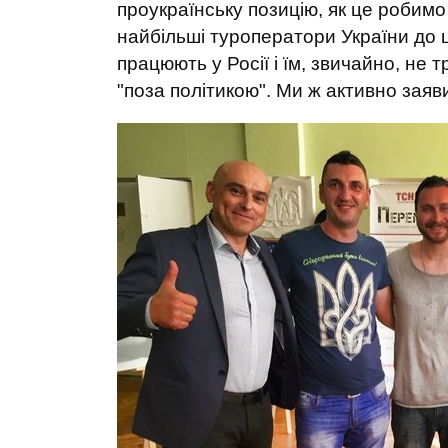
проукраїнську позицію, як це робим
найбільші туроператори України до ци
працюють у Росії і їм, звичайно, не
"поза політикою". Ми ж активно заяв