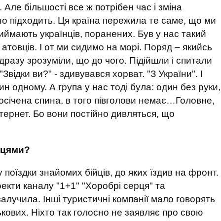
. Але більшості все ж потрібен час і зміна
но підходить. Ця країна пережила те саме, що ми
ймають українців, поранених. Був у нас такий
ь атовців. І от ми сидимо на морі. Поряд – якийсь
дразу зрозуміли, що до чого. Підійшли і спитали
Звідки ви?" - здивувався хорват. "З України". І
н одному. А група у нас тоді була: один без руки,
 посічена спина, в того півголови немає…Головне,
інтернет. Бо вони постійно дивляться, що
йцями?
 поїздки знайомих бійців, до яких їздив на фронт.
екти каналу "1+1" "Хоробрі серця" та
залучила. Інші туристичні компанії мало говорять
ькових. Ніхто так голосно не заявляє про свою