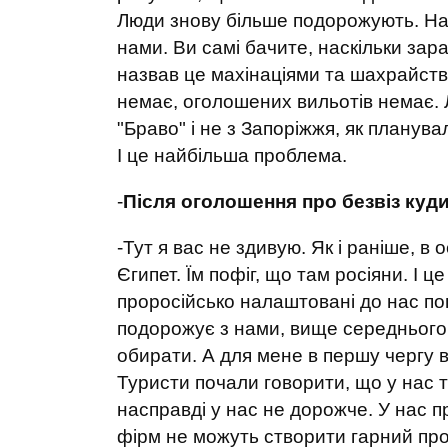
Люди знову більше подорожують. На
нами. Ви самі бачите, наскільки зара
назвав це махінаціями та шахрайство
немає, оголошених вильотів немає. Л
"Браво" і не з Запоріжжя, як планува
І це найбільша проблема.
-
Після оголошення про безвіз куд
-Тут я вас не здивую. Як і раніше, в
Єгипет. Їм пофіг, що там росіяни. І 
проросійсько налаштовані до нас поп
подорожує з нами, вище середнього, 
обирати. А для мене в першу чергу в
Туристи почали говорити, що у нас 
насправді у нас не дорожче. У нас п
фірм не можуть створити гарний про