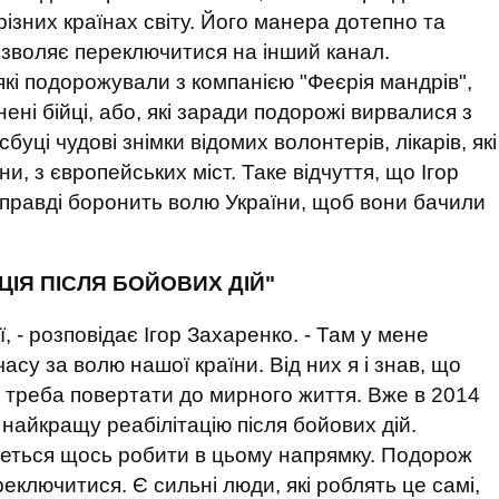
 різних країнах світу. Його манера дотепно та
озволяє переключитися на інший канал.
кі подорожували з компанією "Феєрія мандрів",
нені бійці, або, які заради подорожі вирвалися з
уці чудові знімки відомих волонтерів, лікарів, які
, з європейських міст. Таке відчуття, що Ігор
 справді боронить волю України, щоб вони бачили
ЦІЯ ПІСЛЯ БОЙОВИХ ДІЙ"
ї, - розповідає Ігор Захаренко. - Там у мене
асу за волю нашої країни. Від них я і знав, що
їх треба повертати до мирного життя. Вже в 2014
 найкращу реабілітацію після бойових дій.
деться щось робити в цьому напрямку. Подорож
еключитися. Є сильні люди, які роблять це самі,