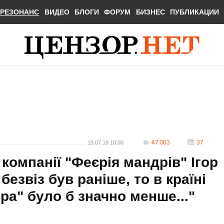
РЕЗОНАНС
ВИДЕО
БЛОГИ
ФОРУМ
БИЗНЕС
ПУБЛИКАЦИИ
47 003
37
15.07.18 10:00
компанії "Феєрія мандрів" Ігор
безвіз був раніше, то в країні
ра" було б значно менше..."