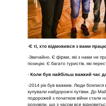
-
Є ті, хто відмовився з вами прац
-Звичайно. Є фірми, які з нами не 
позицію. Є багато туристів, які пере
-
Коли був найбільш важкий час дл
-2014 рік був важким. Люди боялися в
купували найдорожчі путівки. До Май
подорожей з початком війни стали 
розуміли, що з часом все відновитьс