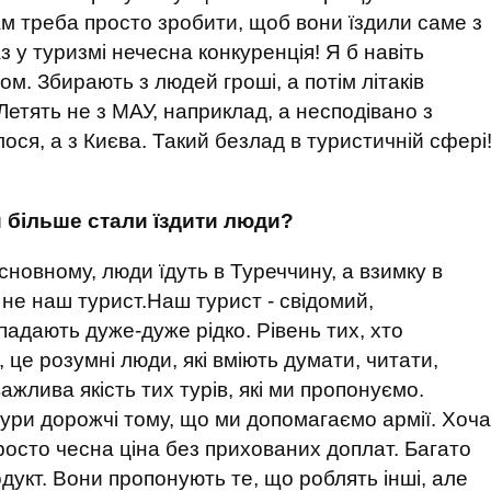
м треба просто зробити, щоб вони їздили саме з
з у туризмі нечесна конкуренція! Я б навіть
м. Збирають з людей гроші, а потім літаків
етять не з МАУ, наприклад, а несподівано з
лося, а з Києва. Такий безлад в туристичній сфері
и більше стали їздити люди?
 основному, люди їдуть в Туреччину, а взимку в
це не наш турист.Наш турист - свідомий,
адають дуже-дуже рідко. Рівень тих, хто
це розумні люди, які вміють думати, читати,
ажлива якість тих турів, які ми пропонуємо.
тури дорожчі тому, що ми допомагаємо армії. Хоча
росто чесна ціна без прихованих доплат. Багато
дукт. Вони пропонують те, що роблять інші, але