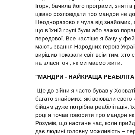
Ігоря, бачила його програми, зняті в
цікаво розповідати про мандри не д
Неодноразово я чула від знайомих, я
що в їхній групі були або важко пора
передової. Все частіше я бачу у фейсб
мають звання Народних героїв України
вирішив показати світ всім тим, хто
на власні очі, як ми маємо жити.
"МАНДРИ - НАЙКРАЩА РЕАБІЛІТА
-Ще до війни я часто бував у Хорваті
багато знайомих, які воювали свого ч
бійцям дуже потрібна реабілітація, 
році я почав говорити про мандри як
Розумів, що настане час, коли прий
дає людині головну можливість – пер