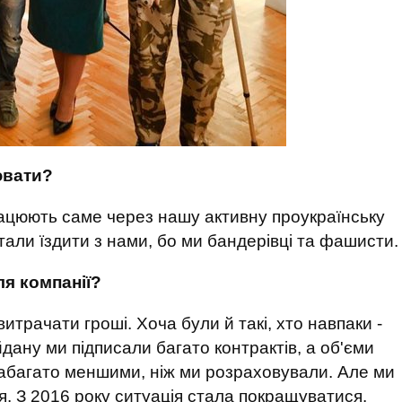
ювати?
працюють саме через нашу активну проукраїнську
стали їздити з нами, бо ми бандерівці та фашисти.
я компанії?
итрачати гроші. Хоча були й такі, хто навпаки -
дану ми підписали багато контрактів, а об'єми
набагато меншими, ніж ми розраховували. Але ми
я. З 2016 року ситуація стала покращуватися.