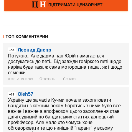
ТОП КОММЕНТАРИИ
Леонид Днепр
+53
Потужно.. Але дарма пан Юрій намагається
достукатись до петі.. Від завжди говіркого петі щодо
наріка буде така ж сама моторошна тиша , як і щодо
сємочки..
Ответить
Ссылка
09.01.2019 10:09
Oleh57
+36
Україну ще за часів Кучми почали захоплювати
бандити і з кожним роком боротись з ними було все
важче і важче а апофеозом цього захоплення став
двічі судимий по бандитських статтях донецький
проФФесор. Але мало хто чомусь хоче
обговорювати те що нинішній "гарант" у всьому