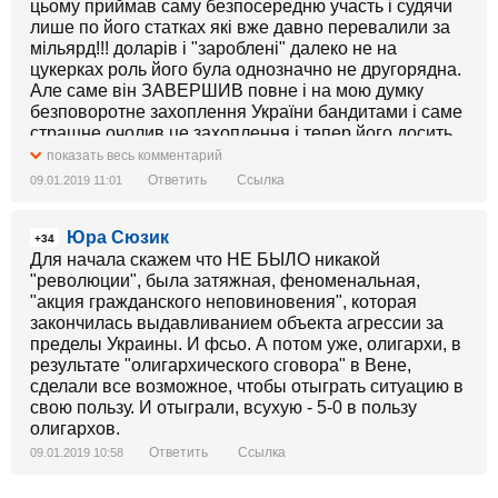
цьому приймав саму безпосередню участь і судячи
лише по його статках які вже давно перевалили за
мільярд!!! доларів і "зароблені" далеко не на
цукерках роль його була однозначно не другорядна.
Але саме він ЗАВЕРШИВ повне і на мою думку
безповоротне захоплення України бандитами і саме
страшне очолив це захоплення і тепер його досить
успішно легалізує!
показать весь комментарий
Ответить
Ссылка
09.01.2019 11:01
Юра Сюзик
+34
Для начала скажем что НЕ БЫЛО никакой
"революции", была затяжная, феноменальная,
"акция гражданского неповиновения", которая
закончилась выдавливанием объекта агрессии за
пределы Украины. И фсьо. А потом уже, олигархи, в
результате "олигархического сговора" в Вене,
сделали все возможное, чтобы отыграть ситуацию в
свою пользу. И отыграли, всухую - 5-0 в пользу
олигархов.
Ответить
Ссылка
09.01.2019 10:58