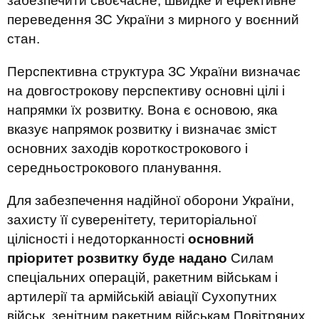
забезпечити своєчасне, швидке й ефективне
переведення ЗС України з мирного у воєнний
стан.
Перспективна структура ЗС України визначає
на довгострокову перспективу основні цілі і
напрямки їх розвитку. Вона є основою, яка
вказує напрямок розвитку і визначає зміст
основних заходів короткострокового і
середньострокового планування.
Для забезпечення надійної оборони України,
захисту її суверенітету, територіальної
цілісності і недоторканності
основний
пріоритет розвитку буде надано
Силам
спеціальних операцій, ракетним військам і
артилерії та армійській авіації Сухопутних
військ, зенітним ракетним військам Повітряних