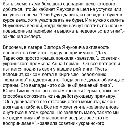
быть элементами большого сценария, цель которого
добиться, чтобы кабинет Януковича шел на уступки или
же ушел совсем. "Они будут давить, и президент будет в
курсе дела, хотя участвовать не будет. Им нужно свалить
Януковича весной, когда люди начнут платить по новым
повышенным тарифам и выражать недовольство этим",-
заключил эксперт.
Впрочем, в лагере Виктора Януковича активность
оппонентов близко к сердцу не принимают. "Да у
Тарасюка просто крыша поехала,- заявила Ъ советник
украинского премьера Анна Герман.- Он все потерял и
пытается поднять свои упавшие рейтинги. Пусть
вспомнит, как сам летал в Киргизию "революцию
тюльпанов" поддерживать. Тогда он не думал об имидже
страны. Его выпады - это обычный дешевый пиар".
Юлия Тимошенко, по словам госпожи Герман, тоже не
способна осложнить жизнь действующему премьеру.
"Она добивается его отставки с того момента, как он
возглавил кабинет. Все не может унять желание вновь
очутиться в этом кресле. Но заявлять мало, так что мы
не видим никакой опасности и всерьез все это не
воспринимаем",- заявила советник украинского