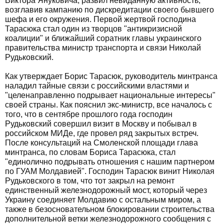
Виктора Януковича, развил невиданную активность,
возглавив кампанию по дискредитации своего бывшего
шефа и его окружения. Первой жертвой господина
Тарасюка стал один из творцов "антикризисной
коалиции" и ближайший соратник главы украинского
правительства министр транспорта и связи Николай
Рудьковский.
Как утверждает Борис Тарасюк, руководитель минтранса
наладил тайные связи с российскими властями и
"целенаправленно подрывает национальные интересы"
своей страны. Как пояснил экс-министр, все началось с
того, что в сентябре прошлого года господин
Рудьковский совершил визит в Москву и побывал в
российском МИДе, где провел ряд закрытых встреч.
После консультаций на Смоленской площади глава
минтранса, по словам Бориса Тарасюка, стал
"единолично подрывать отношения с нашим партнером
по ГУАМ Молдавией". Господин Тарасюк винит Николая
Рудьковского в том, что тот закрыл на ремонт
единственный железнодорожный мост, который через
Украину соединяет Молдавию с остальным миром, а
также в безосновательном блокировании строительства
дополнительной ветки железнодорожного сообщения с