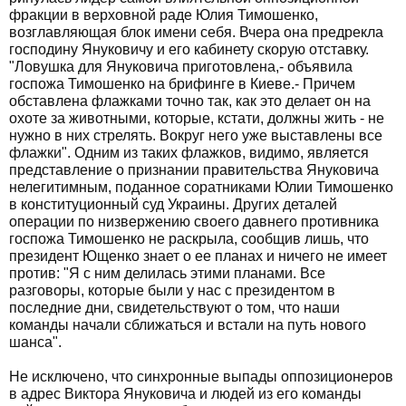
фракции в верховной раде Юлия Тимошенко,
возглавляющая блок имени себя. Вчера она предрекла
господину Януковичу и его кабинету скорую отставку.
"Ловушка для Януковича приготовлена,- объявила
госпожа Тимошенко на брифинге в Киеве.- Причем
обставлена флажками точно так, как это делает он на
охоте за животными, которые, кстати, должны жить - не
нужно в них стрелять. Вокруг него уже выставлены все
флажки". Одним из таких флажков, видимо, является
представление о признании правительства Януковича
нелегитимным, поданное соратниками Юлии Тимошенко
в конституционный суд Украины. Других деталей
операции по низвержению своего давнего противника
госпожа Тимошенко не раскрыла, сообщив лишь, что
президент Ющенко знает о ее планах и ничего не имеет
против: "Я с ним делилась этими планами. Все
разговоры, которые были у нас с президентом в
последние дни, свидетельствуют о том, что наши
команды начали сближаться и встали на путь нового
шанса".
Не исключено, что синхронные выпады оппозиционеров
в адрес Виктора Януковича и людей из его команды