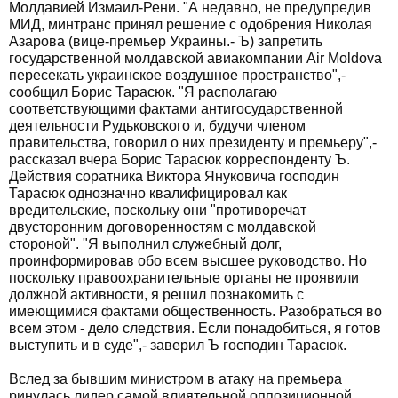
Молдавией Измаил-Рени. "А недавно, не предупредив
МИД, минтранс принял решение с одобрения Николая
Азарова (вице-премьер Украины.- Ъ) запретить
государственной молдавской авиакомпании Air Moldova
пересекать украинское воздушное пространство",-
сообщил Борис Тарасюк. "Я располагаю
соответствующими фактами антигосударственной
деятельности Рудьковского и, будучи членом
правительства, говорил о них президенту и премьеру",-
рассказал вчера Борис Тарасюк корреспонденту Ъ.
Действия соратника Виктора Януковича господин
Тарасюк однозначно квалифицировал как
вредительские, поскольку они "противоречат
двусторонним договоренностям с молдавской
стороной". "Я выполнил служебный долг,
проинформировав обо всем высшее руководство. Но
поскольку правоохранительные органы не проявили
должной активности, я решил познакомить с
имеющимися фактами общественность. Разобраться во
всем этом - дело следствия. Если понадобиться, я готов
выступить и в суде",- заверил Ъ господин Тарасюк.
Вслед за бывшим министром в атаку на премьера
ринулась лидер самой влиятельной оппозиционной