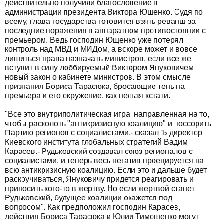
действительно получили благословение в
администрации президента Виктора Ющенко. Судя по
всему, глава государства готовится взять реванш за
последние поражения в аппаратном противостоянии с
премьером. Ведь господин Ющенко уже потерял
контроль над МВД и МИДом, а вскоре может и вовсе
лишиться права назначать министров, если все же
вступит в силу лоббируемый Виктором Януковичем
новый закон о кабинете министров. В этом смысле
признания Бориса Тарасюка, бросающие тень на
премьера и его окружение, как нельзя кстати.
"Все это внутриполитическая игра, направленная на то,
чтобы расколоть "антикризисную коалицию" и поссорить
Партию регионов с социалистами,- сказал Ъ директор
Киевского института глобальных стратегий Вадим
Карасев.- Рудьковский создавал союз регионалов с
социалистами, и теперь весь негатив проецируется на
всю антикризисную коалицию. Если это и дальше будет
раскручиваться, Януковичу придется реагировать и
приносить кого-то в жертву. Но если жертвой станет
Рудьковский, будущее коалиции окажется под
вопросом". Как предположил господин Карасев,
действия Бориса Тарасюка и Юлии Тимошенко могут