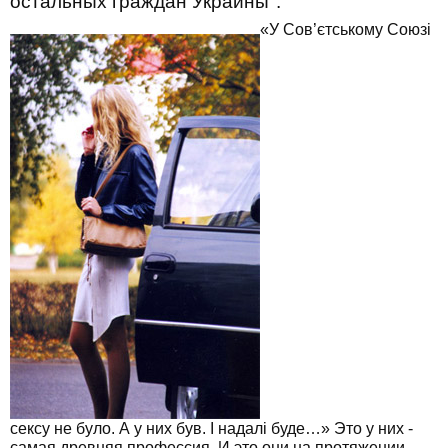
остальных граждан Украины".
«У Сов’єтському Союзі
сексу не було. А у них був. І надалі буде…» Это у них -
самая древняя профессия. И это они на протяжении