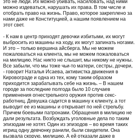
это не люди. Их можно убивать, насиловать, над ними
можно издеваться, нарушать их права. В том числе и
отобрать право на жизнь. Право, которое закреплено за
нами даже не Конституцией, а нашим появлением на
этот свет.
- К нам в центр приходят девочки избитыми, их могут
выбросить из машины на ходу, их могут запинать ногами.
И это – только вершина айсберга. Мы не можем
пожаловаться на клиента, мы не можем пожаловаться
на милицию. Нас никто не слышит, мы никому не нужны.
Все забыли, что мы тоже чьи-то матери, сестры, дочери,
- говорит Наталья Исаева, активистка движения в
Кировограде и одна из тех, кому таким образом
приходится зарабатывать себе на жизнь. – В нашем
городе за последние полгода было 10 случаев
применения огнестрельного оружия против секс-
работниц. Девушка садится в машину к клиенту, а тот
выводит ее из машины и открывает по ней стрельбу.
Причем боевыми патронами. Обращения в милицию не
дали результата. Возбуждать уголовные дела по таким
эпизодам не хотят. Один из эпизодов – во время таких
игрищ одну девчонку ранили, были свидетели. Она
вызвала скорую, милицию. А ей отказали даже в