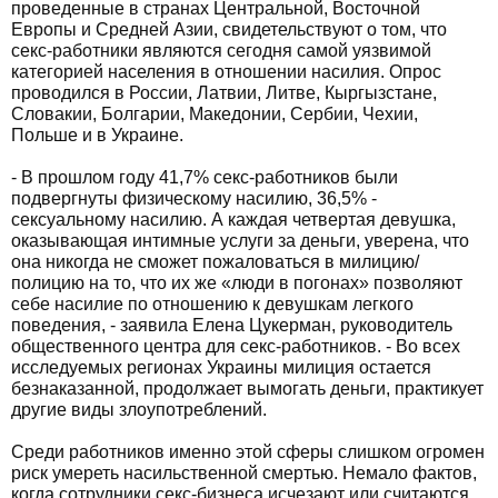
проведенные в странах Центральной, Восточной
Европы и Средней Азии, свидетельствуют о том, что
секс-работники являются сегодня самой уязвимой
категорией населения в отношении насилия. Опрос
проводился в России, Латвии, Литве, Кыргызстане,
Словакии, Болгарии, Македонии, Сербии, Чехии,
Польше и в Украине.
- В прошлом году 41,7% секс-работников были
подвергнуты физическому насилию, 36,5% -
сексуальному насилию. А каждая четвертая девушка,
оказывающая интимные услуги за деньги, уверена, что
она никогда не сможет пожаловаться в милицию/
полицию на то, что их же «люди в погонах» позволяют
себе насилие по отношению к девушкам легкого
поведения, - заявила Елена Цукерман, руководитель
общественного центра для секс-работников. - Во всех
исследуемых регионах Украины милиция остается
безнаказанной, продолжает вымогать деньги, практикует
другие виды злоупотреблений.
Среди работников именно этой сферы слишком огромен
риск умереть насильственной смертью. Немало фактов,
когда сотрудники секс-бизнеса исчезают или считаются