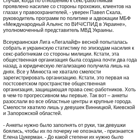
случаи, когда по отношению к секс-работникам
проявлено насилие со стороны прохожих, клиентов на
глазах у правоохранителей, - уверен Павел Скала,
руководитель программ по политике и адвокации МБФ
«Международный Альянс по ВИЧ/СПИД в Украине»,
уполномоченный представитель МВД Украины.
Всеукраинская Лига «Легалайф» весной попыталась
собрать и украинскую статистику по эпизодам насилия к
секс-работникам со стороны милиции. Кстати, эта
общественная организация была создана почти два года
назад, а юридическую легализацию получила лишь на
днях. Все у Минюста не хватало смелости
зарегистрировать организацию. Кстати, это первая на
постсоветском пространстве общественная
организация, защищающая права секс-работников. Хоть
в чем-то прогрессивном мы первые. Так вот – анкеты
разослали во все областные центры и крупные города.
Смелости хватило лишь у девушек Винницкой, Киевской
и Запорожской областей.
- Анкеты нужно было заполнять от руки, так девушки
боялись, чтобы их по почерку не опознали, - признается
Елена Цукерман. - До какой степени их нужно было