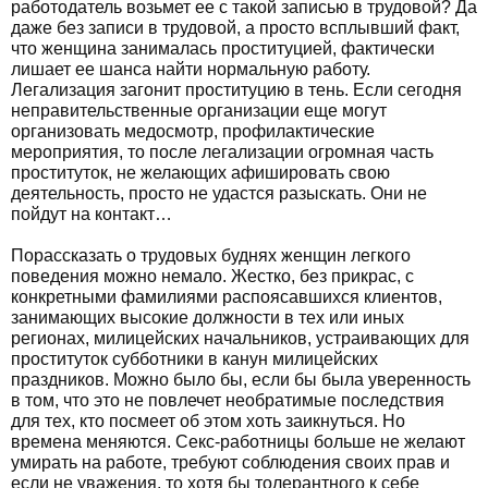
работодатель возьмет ее с такой записью в трудовой? Да
даже без записи в трудовой, а просто всплывший факт,
что женщина занималась проституцией, фактически
лишает ее шанса найти нормальную работу.
Легализация загонит проституцию в тень. Если сегодня
неправительственные организации еще могут
организовать медосмотр, профилактические
мероприятия, то после легализации огромная часть
проституток, не желающих афишировать свою
деятельность, просто не удастся разыскать. Они не
пойдут на контакт…
Порассказать о трудовых буднях женщин легкого
поведения можно немало. Жестко, без прикрас, с
конкретными фамилиями распоясавшихся клиентов,
занимающих высокие должности в тех или иных
регионах, милицейских начальников, устраивающих для
проституток субботники в канун милицейских
праздников. Можно было бы, если бы была уверенность
в том, что это не повлечет необратимые последствия
для тех, кто посмеет об этом хоть заикнуться. Но
времена меняются. Секс-работницы больше не желают
умирать на работе, требуют соблюдения своих прав и
если не уважения, то хотя бы толерантного к себе