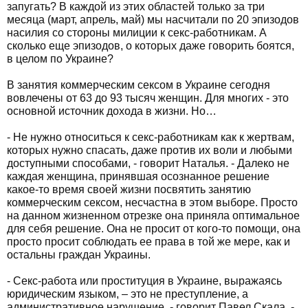
запугать? В каждой из этих областей только за три
месяца (март, апрель, май) мы насчитали по 20 эпизодов
насилия со стороны милиции к секс-работникам. А
сколько еще эпизодов, о которых даже говорить боятся,
в целом по Украине?
В занятия коммерческим сексом в Украине сегодня
вовлечены от 63 до 93 тысяч женщин. Для многих - это
основной источник дохода в жизни. Но…
- Не нужно относиться к секс-работникам как к жертвам,
которых нужно спасать, даже против их воли и любыми
доступными способами, - говорит Наталья. - Далеко не
каждая женщина, принявшая осознанное решение
какое-то время своей жизни посвятить занятию
коммерческим сексом, несчастна в этом выборе. Просто
на данном жизненном отрезке она приняла оптимальное
для себя решение. Она не просит от кого-то помощи, она
просто просит соблюдать ее права в той же мере, как и
остальны граждан Украины.
- Секс-работа или проституция в Украине, выражаясь
юридическим языком, – это не преступление, а
административное нарушение, - говорит Павел Скала. -