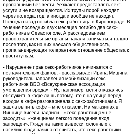
пропавшими без вести. Уезжают предоставлять секс-
услуги и не возвращаются. Их трупы порой находят
через полгода, год, а иногда и вообще не находят.
Полгода назад погибла секс-работница в Кировограде. В
течение последних двух месяцев погибло два секс-
работника в Севастополе. А расследованием
правоохранительные органы начали заниматься только
после того, как на них наехала общественность,
пропагандирующая толерантное отношение общества к
проституткам.
- Нарушение прав секс-работников начинается с
незначительных фактов, - рассказывает Ирина Мишина,
руководитель направления мобилизации секс-
работников ВБО «Всеукраинская ассоциация
уменьшения вреда». - Ну, например, меня отказались
обслужить в кафе лишь потому, что я на улице перед
входом в кафе разговаривала с секс-работницами. Я
зашла выпить кофе – мне отказали. На магазинах в
Виннице висели надписи – «секс-работницам не
заходить», «женщинам легкого поведения вход
запрещен». Глядя на такие вывески, склонные к
насилию люди начинают считать, что секс-работники –