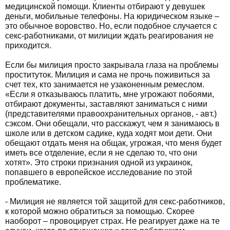
медицинской помощи. Клиенты отбирают у девушек
деньги, мобильные телефоны. На юридическом языке –
это обычное воровство. Но, если подобное случается с
секс-работниками, от милиции ждать реагирования не
приходится.
Если бы милиция просто закрывала глаза на проблемы
проституток. Милиция и сама не прочь поживиться за
счет тех, кто занимается не узаконенным ремеслом.
«Если я отказываюсь платить, мне угрожают побоями,
отбирают документы, заставляют заниматься с ними
(представителями правоохранительных органов, - авт.)
сэксом. Они обещали, что расскажут, чем я занимаюсь в
школе или в детском садике, куда ходят мои дети. Они
обещают отдать меня на общак, угрожая, что меня будет
иметь все отделение, если я не сделаю то, что они
хотят». Это строки признания одной из украинок,
попавшего в европейское исследование по этой
проблематике.
- Милиция не является той защитой для секс-работников,
к которой можно обратиться за помощью. Скорее
наоборот – провоцирует страх. Не реагирует даже на те