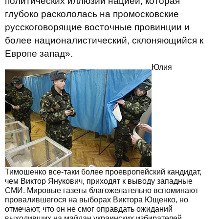
политических иллюзий нацией, которая
глубоко раскололась на промосковские
русскоговорящие восточные провинции и
более националистический, склоняющийся к
Европе запад».
Юлия
Тимошенко все-таки более проевропейский кандидат,
чем Виктор Янукович, приходят к выводу западные
СМИ. Мировые газеты благожелательно вспоминают
провалившегося на выборах Виктора Ющенко, но
отмечают, что он не смог оправдать ожиданий
выходивших на майдан украинских избирателей.