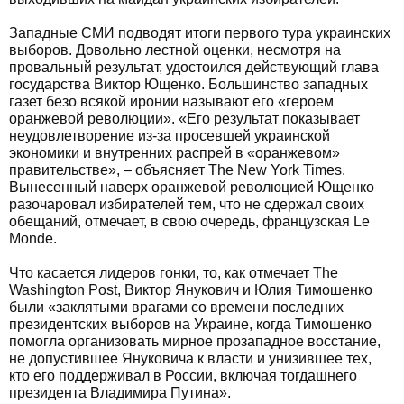
Западные СМИ подводят итоги первого тура украинских
выборов. Довольно лестной оценки, несмотря на
провальный результат, удостоился действующий глава
государства Виктор Ющенко. Большинство западных
газет безо всякой иронии называют его «героем
оранжевой революции». «Его результат показывает
неудовлетворение из-за просевшей украинской
экономики и внутренних распрей в «оранжевом»
правительстве», – объясняет The New York Times.
Вынесенный наверх оранжевой революцией Ющенко
разочаровал избирателей тем, что не сдержал своих
обещаний, отмечает, в свою очередь, французская Le
Monde.
Что касается лидеров гонки, то, как отмечает The
Washington Post, Виктор Янукович и Юлия Тимошенко
были «заклятыми врагами со времени последних
президентских выборов на Украине, когда Тимошенко
помогла организовать мирное прозападное восстание,
не допустившее Януковича к власти и унизившее тех,
кто его поддерживал в России, включая тогдашнего
президента Владимира Путина».