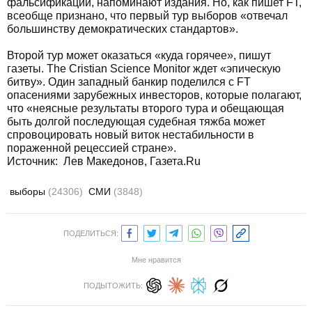
фальсификации, напоминают издания. Но, как пишет FT,
всеобще признано, что первый тур выборов «отвечал
большинству демократических стандартов».
Второй тур может оказаться «куда горячее», пишут
газеты. The Cristian Science Monitor ждет «эпическую
битву». Один западный банкир поделился с FT
опасениями зарубежных инвесторов, которые полагают,
что «неясные результаты второго тура и обещающая
быть долгой последующая судебная тяжба может
спровоцировать новый виток нестабильности в
пораженной рецессией стране».
Источник:
Лев Македонов, Газета.Ru
выборы
(24306)
СМИ
(3848)
ПОДЕЛИТЬСЯ:
Мне нравится
ПОДЫТОЖИТЬ: