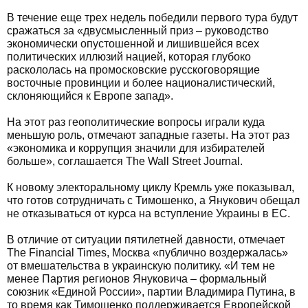
В течение еще трех недель победили первого тура будут
сражаться за «двусмысленный приз – руководство
экономически опустошенной и лишившейся всех
политических иллюзий нацией, которая глубоко
раскололась на промосковские русскоговорящие
восточные провинции и более националистический,
склоняющийся к Европе запад».
На этот раз геополитические вопросы играли куда
меньшую роль, отмечают западные газеты. На этот раз
«экономика и коррупция значили для избирателей
больше», соглашается The Wall Street Journal.
К новому электоральному циклу Кремль уже показывал,
что готов сотрудничать с Тимошенко, а Янукович обещал
не отказываться от курса на вступление Украины в ЕС.
В отличие от ситуации пятилетней давности, отмечает
The Financial Times, Москва «публично воздержалась»
от вмешательства в украинскую политику. «И тем не
менее Партия регионов Януковича – формальный
союзник «Единой России», партии Владимира Путина, в
то время как Тимошенко поддерживается Европейской