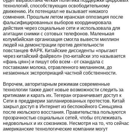
будет выработана четкая политика поддержки цифровых
технологий, способствующих освободительному
движению. Их потенциал не вызывает никакого
сомнения. Прошлым летом иранская оппозиция после
фальсифицированных выборов координировала
действия через социальные сети и использовала для
агитации снимки с сотовых телефонов. Маленькая
колумбийская организация смогла вывести миллион
людей на демонстрации против деятельности
повстанцев ФАРК. Китайские диссиденты «прыгают
через китайский файрвол» (по-китайски это называется
«фань цян») и пишут обо всем - от скандала с
поставками молока, отравленного меланином, до
незаконных экспроприаций частной собственности.
Впрочем, авторитарным режимам современные
технологии также дают новые возможности следить за
критиками и карать их. Тегеран ограничивает доступ к
Сети в преддверии запланированных протестов. Китай
закрыл доступ в Интернет из беспокойного Синьцзяна
после июльского восстания. Правительства пользуются
прозрачностью социальных сетей, чтобы отслеживать
недовольных и их союзников. Несмотря на то, что сейчас
американские технологические компании могут