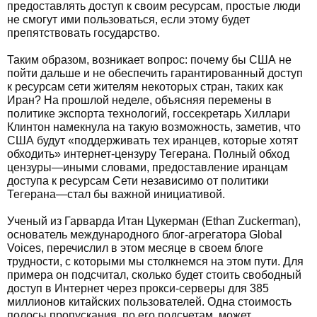
предоставлять доступ к своим ресурсам, простые люди
не смогут ими пользоваться, если этому будет
препятствовать государство.
Таким образом, возникает вопрос: почему бы США не
пойти дальше и не обеспечить гарантированный доступ
к ресурсам сети жителям некоторых стран, таких как
Иран? На прошлой неделе, объясняя перемены в
политике экспорта технологий, госсекретарь Хиллари
Клинтон намекнула на такую возможность, заметив, что
США будут «поддерживать тех иранцев, которые хотят
обходить» интернет-цензуру Тегерана. Полный обход
цензуры—иными словами, предоставление иранцам
доступа к ресурсам Сети независимо от политики
Тегерана—стал бы важной инициативой.
Ученый из Гарварда Итан Цукерман (Ethan Zuckerman),
основатель международного блог-агрегатора Global
Voices, перечислил в этом месяце в своем блоге
трудности, с которыми мы столкнемся на этом пути. Для
примера он подсчитал, сколько будет стоить свободный
доступ в Интернет через прокси-серверы для 385
миллионов китайских пользователей. Одна стоимость
полосы пропускания, по его подсчетам, может