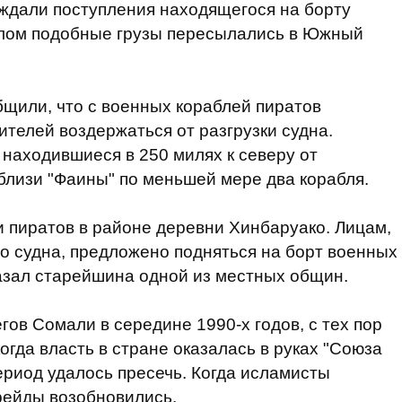
о ждали поступления находящегося на борту
шлом подобные грузы пересылались в Южный
щили, что с военных кораблей пиратов
телей воздержаться от разгрузки судна.
находившиеся в 250 милях к северу от
вблизи "Фаины" по меньшей мере два корабля.
 пиратов в районе деревни Хинбаруако. Лицам,
го судна, предложено подняться на борт военных
казал старейшина одной из местных общин.
ов Сомали в середине 1990-х годов, с тех пор
когда власть в стране оказалась в руках "Союза
период удалось пресечь. Когда исламисты
рейды возобновились.