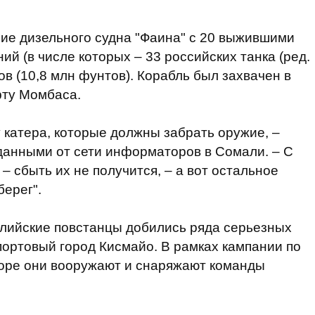
ие дизельного судна "Фаина" с 20 выжившими
й (в числе которых – 33 российских танка (ред.
ов (10,8 млн фунтов). Корабль был захвачен в
рту Момбаса.
катера, которые должны забрать оружие, –
данными от сети информаторов в Сомали. – С
– сбыть их не получится, – а вот остальное
берег".
алийские повстанцы добились ряда серьезных
портовый город Кисмайо. В рамках кампании по
море они вооружают и снаряжают команды