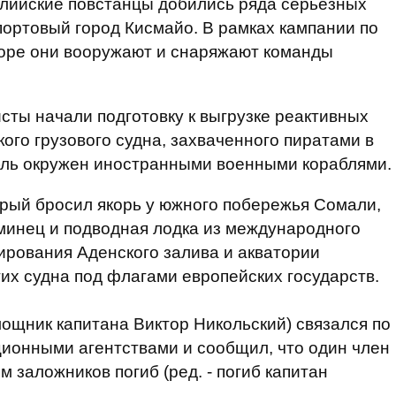
алийские повстанцы добились ряда серьезных
портовый город Кисмайо. В рамках кампании по
море они вооружают и снаряжают команды
ты начали подготовку к выгрузке реактивных
кого грузового судна, захваченного пиратами в
абль окружен иностранными военными кораблями.
торый бросил якорь у южного побережья Сомали,
минец и подводная лодка из международного
лирования Аденского залива и акватории
гих судна под флагами европейских государств.
мощник капитана Виктор Никольский) связался по
ионными агентствами и сообщил, что один член
м заложников погиб (ред. - погиб капитан