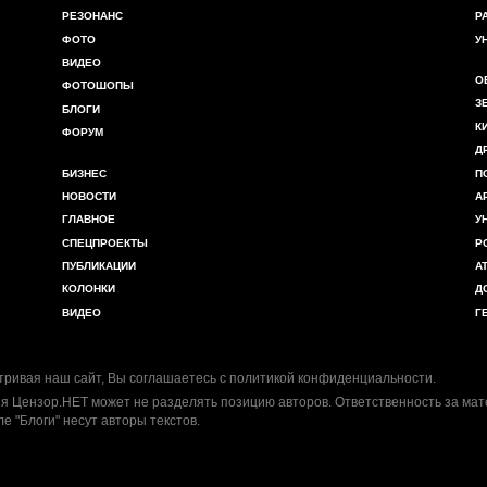
РЕЗОНАНС
Р
ФОТО
У
ВИДЕО
О
ФОТОШОПЫ
З
БЛОГИ
К
ФОРУМ
Д
БИЗНЕС
П
НОВОСТИ
А
ГЛАВНОЕ
У
СПЕЦПРОЕКТЫ
Р
ПУБЛИКАЦИИ
А
КОЛОНКИ
Д
ВИДЕО
Г
ривая наш сайт, Вы соглашаетесь с
политикой конфиденциальности
.
я Цензор.НЕТ может не разделять позицию авторов. Ответственность за ма
ле "Блоги" несут авторы текстов.