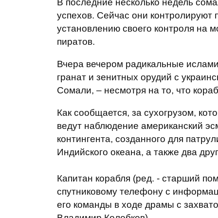
В последние несколько недель сом
успехов. Сейчас они контролируют 
установлению своего контроля на 
пиратов.
Вчера вечером радикальные исламис
гранат и зенитных орудий с украинс
Сомали, – несмотря на то, что кор
Как сообщается, за сухогрузом, ко
ведут наблюдение американский эс
контингента, созданного для патру
Индийского океана, а также два дру
Капитан корабля (ред. - старший по
спутниковому телефону с информац
его команды в ходе драмы с захвато
Владимир Колобков).