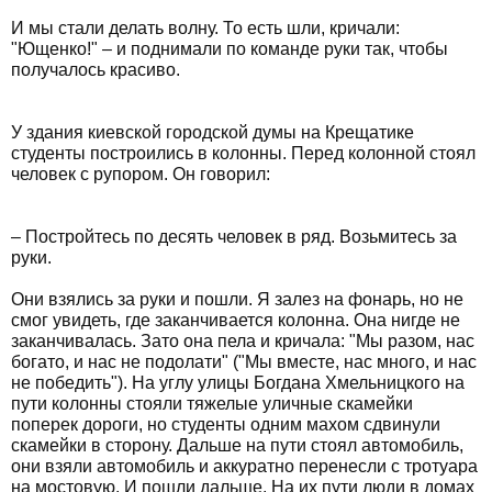
И мы стали делать волну. То есть шли, кричали:
"Ющенко!" – и поднимали по команде руки так, чтобы
получалось красиво.
У здания киевской городской думы на Крещатике
студенты построились в колонны. Перед колонной стоял
человек с рупором. Он говорил:
– Постройтесь по десять человек в ряд. Возьмитесь за
руки.
Они взялись за руки и пошли. Я залез на фонарь, но не
смог увидеть, где заканчивается колонна. Она нигде не
заканчивалась. Зато она пела и кричала: "Мы разом, нас
богато, и нас не подолати" ("Мы вместе, нас много, и нас
не победить"). На углу улицы Богдана Хмельницкого на
пути колонны стояли тяжелые уличные скамейки
поперек дороги, но студенты одним махом сдвинули
скамейки в сторону. Дальше на пути стоял автомобиль,
они взяли автомобиль и аккуратно перенесли с тротуара
на мостовую. И пошли дальше. На их пути люди в домах