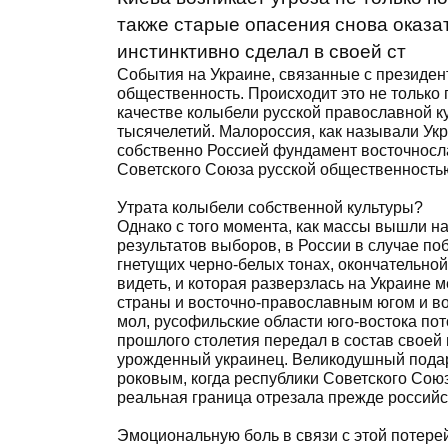
также старые опасения снова оказа
инстинктивно сделал в своей ст
События на Украине, связанные с президе
общественность. Происходит это не только 
качестве колыбели русской православной к
тысячелетий. Малороссия, как называли Укр
собственно Россией фундамент восточносл
Советского Союза русской общественностью
Утрата колыбели собственной культуры?
Однако с того момента, как массы вышли н
результатов выборов, в России в случае по
гнетущих черно-белых тонах, окончательной
видеть, и которая разверзлась на Украине
страны и восточно-православным югом и во
мол, русофильские области юго-востока пот
прошлого столетия передал в состав своей
урожденный украинец. Великодушный подаро
роковым, когда республики Советского Союз
реальная граница отрезала прежде российск
Эмоциональную боль в связи с этой потере