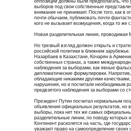
оппозиции должны были предполагать, что 
выборов под свои собственные представлени
внимание не принимает. После того, как в 
почти обычаем, публиковать почти фантасти
кого не вызывает возмущения, когда то же 
Новая разделительная линия, проводимая 
Но трезвый взгляд должен открыть и стра
российской политики в ближнем зарубежье.
Назарбаев в Казахстане, Кочарян в Армени
собственных странах, а также международ
наблюдения за выборами, как явные фальс
дипломатические формулировки. Напротив, 
обладающие никакими другими качествами, 
нарушения, но и посчитали необходимым р
предвзятого наблюдения за выборами со с
Президент Путин посчитал нормальным поз
объявления официальных результатов, но в
выборы, пока нет тех же самых официальны
разделительные линии, по поводу которых 
Континент расколется на часть, где государ
уважают право на самоопределение своих со