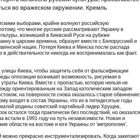
ться во вражеском окружении. Кремль
нтскими выборами, крайне волнуют российскую
потому, что многие русские рассматривают Украину в
ультуры, возникшей в Киевской Руси на рубеже
аину в царские времена, образует вместе с Белоруссией и
авянской нации. Потеря Киева и Минска после распада
 в действительности никогда не воспринималась как факт.
а улицы Киева, чтобы защитить себя от фальсификации
беды оппозиции возникает возможность, рисуемая в
 утраты Киева. Вместе с пропастью, которую нельзя не
 между ориентированным на Запад католическим западом
стоком, на поверхности снова оказалось старое обвинение
ому входят в состав Украины, что их в пятидесятые годы
 малой родины советский партийный лидер Хрущев,
к остался тогда практически без последствий, но оказался
а встали в 1991 году на путь независимости. Новая и
ие области на востоке и юге Украины от 'метрополии'.
й можно прекрасно инструментализировать. Когда закипают