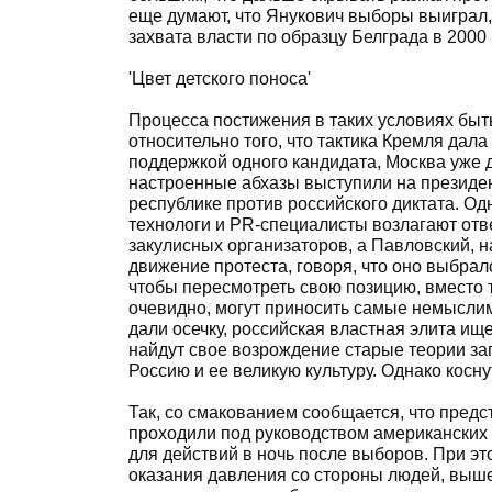
еще думают, что Янукович выборы выиграл, 
захвата власти по образцу Белграда в 2000
'Цвет детского поноса'
Процесса постижения в таких условиях быть
относительно того, что тактика Кремля дал
поддержкой одного кандидата, Москва уже 
настроенные абхазы выступили на президен
республике против российского диктата. О
технологи и PR-специалисты возлагают отве
закулисных организаторов, а Павловский, 
движение протеста, говоря, что оно выбрало
чтобы пересмотреть свою позицию, вместо то
очевидно, могут приносить самые немыслимы
дали осечку, российская властная элита ище
найдут свое возрождение старые теории заг
Россию и ее великую культуру. Однако косну
Так, со смакованием сообщается, что пред
проходили под руководством американских 
для действий в ночь после выборов. При эт
оказания давления со стороны людей, выше