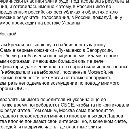
украинская властная элита будет подтасовывать результат
я, и готовилась именно к этому, в России никто во
определенных российских республиках и областях стало
ческие результаты голосования, в России, пожалуй, ни у
самое происходит на востоке Украины.
Москвой
тегам Кремля вызывающую озабоченность картину
 Самые верные союзники - Лукашенко в Белоруссии,
и - были разоблачены оппозиционными силами в своих
ными органами, имеющими большой опыт в деле
ификаторы, даже если для этого порой были использованы
'наблюдатели за выборами', посланные Москвой, не
кроме лояльности, не смогли не только обнаружить
азыграть неподдельное возмущение по поводу мнимого
тороны ОБСЕ.
дравлять мнимого победителя Януковича еще до
 то же время потребовал от ОБСЕ, чтобы та не критиковал
х результатов. Тем самым, Москва сама проводит те
недавно предостерегал министр иностранных дел Лавров.
ства вполне понимают свои интересы, но, в конечном счете,
седей, и на другую часть, где властные элиты