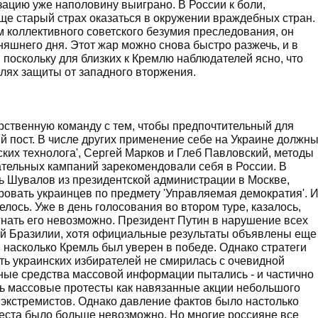
зацию уже наполовину выиграно. В России к боли,
ще старый страх оказаться в окружении враждебных стран.
ом коллективного советского безумия преследования, он
няшнего дня. Этот жар можно снова быстро разжечь, и в
поскольку для близких к Кремлю наблюдателей ясно, что
елях защиты от западного вторжения.
рственную команду с тем, чтобы предпочтительный для
й пост. В числе других применение себе на Украине должн
ких технолога', Сергей Марков и Глеб Павловский, методы
ательных кампаний зарекомендовали себя в России. В
рь Шувалов из президентской администрации в Москве,
ровать украинцев по предмету 'Управляемая демократия'. 
телось. Уже в день голосования во втором туре, казалось,
огнать его невозможно. Президент Путин в нарушение всех
ой Бразилии, хотя официальные результаты объявлены еще
 насколько Кремль был уверен в победе. Однако стратеги
ть украинских избирателей не смирилась с очевидной
ные средства массовой информации пытались - и частично
ть массовые протесты как навязанные акции небольшого
экстремистов. Однако давление фактов было настолько
еста было больше невозможно. Но многие россияне все