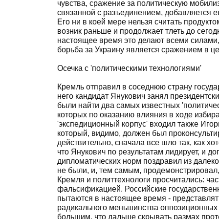
чувства, сражение за политическую мобили
связанной с разъединением, добавляется е
Его ни в коей мере нельзя считать продукт
возник раньше и продолжает тлеть до сегод
настоящее время это делают всеми силами, 
борьба за Украину является сражением в ц
Осечка с 'политическими технологиями'
Кремль отправил в соседнюю страну госуда
него кандидат Янукович занял президентски
были найти два самых известных 'политичес
которых по оказанию влияния в ходе избир
'экспедиционный корпус' входил также Иго
который, видимо, должен был проконсульти
действительно, сначала все шло так, как хо
что Янукович по результатам лидирует, и д
дипломатических норм поздравил из далек
не были, и, тем самым, продемонстрировал,
Кремля и политтехнологи просчитались: час
фальсификацией. Российские государствен
пытаются в настоящее время - представля
радикального меньшинства оппозиционных 
большим, что дальше скрывать размах прот