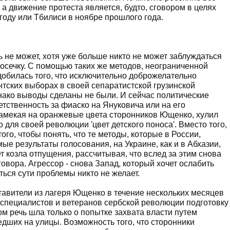
а движение протеста является, будто, сговором в целях
 году или Тбилиси в ноябре прошлого года.
 не может, хотя уже больше никто не может заблуждаться
а осечку. С помощью таких же методов, неограниченной
добилась того, что исключительно доброжелательно
тских выборах в своей сепаратистской грузинской
днако выводы сделаны не были. И сейчас политические
тственность за фиаско на Януковича или на его
намекая на оранжевые цвета сторонников Ющенко, хулил
 для своей революции 'цвет детского поноса'. Вместо того,
го, чтобы понять, что те методы, которые в России,
е результаты голосования, на Украине, как и в Абхазии,
т козла отпущения, рассчитывая, что вслед за этим снова
овора. Агрессор - снова Запад, который хочет ослабить
ться сути проблемы никто не желает.
ставители из лагеря Ющенко в течение нескольких месяцев
специалистов и ветеранов сербской революции подготовку
ом речь шла только о попытке захвата власти путем
дших на улицы. Возможность того, что сторонники