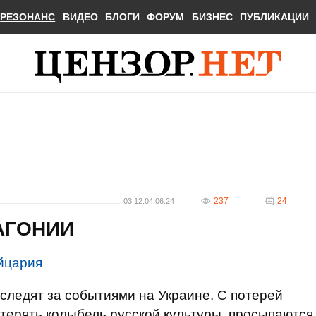
РЕЗОНАНС
ВИДЕО
БЛОГИ
ФОРУМ
БИЗНЕС
ПУБЛИКАЦИИ
237
24
03.12.04 06:24
АГОНИИ
ейцария
следят за событиями на Украине. С потерей
отерять колыбель русской культуры, просыпаются