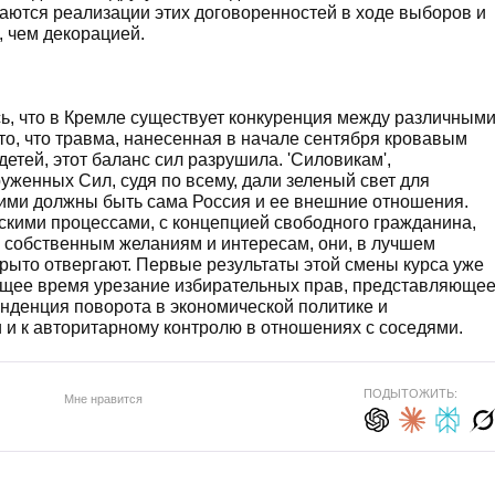
ваются реализации этих договоренностей в ходе выборов и
 чем декорацией.
сь, что в Кремле существует конкуренция между различным
 то, что травма, нанесенная в начале сентября кровавым
етей, этот баланс сил разрушила. 'Силовикам',
уженных Сил, судя по всему, дали зеленый свет для
кими должны быть сама Россия и ее внешние отношения.
скими процессами, с концепцией свободного гражданина,
 собственным желаниям и интересам, они, в лучшем
крыто отвергают. Первые результаты этой смены курса уже
оящее время урезание избирательных прав, представляюще
енденция поворота в экономической политике и
и к авторитарному контролю в отношениях с соседями.
ПОДЫТОЖИТЬ:
Мне нравится